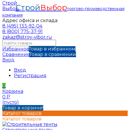
Строй
Выбор
торгово-производственная
компания
Адрес офиса и склада
8 (495) 133-92-04
8 (800) 775-37-91
zakaz@stroy-vibor.ru
Избранное
Товар в избранном
Сравнение
Товар в сравнении
Вход
Вход
Регистрация
0
Корзина
0
Р
(пусто)
Товар в корзине!
Каталог товаров
Каталог товаров
Строительные тенты