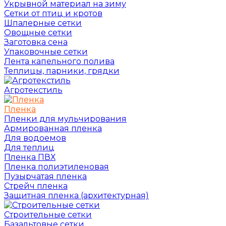
Укрывной материал на зиму
Сетки от птиц и кротов
Шпалерные сетки
Овощные сетки
Заготовка сена
Упаковочные сетки
Лента капельного полива
Теплицы, парники, грядки
Агротекстиль
Пленка
Пленки для мульчирования
Армированная пленка
Для водоемов
Для теплиц
Пленка ПВХ
Пленка полиэтиленовая
Пузырчатая пленка
Cтрейч пленка
Защитная пленка (архитектурная)
Строительные сетки
Базальтовые сетки