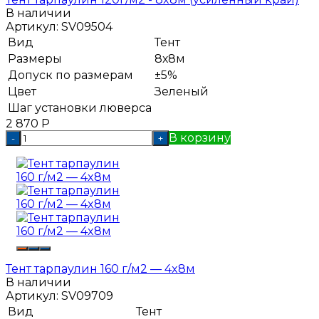
В наличии
Артикул:
SV09504
Вид
Тент
Размеры
8х8м
Допуск по размерам
±5%
Цвет
Зеленый
Шаг установки люверса
2 870
Р
В корзину
-
+
Тент тарпаулин 160 г/м2 — 4x8м
В наличии
Артикул:
SV09709
Вид
Тент