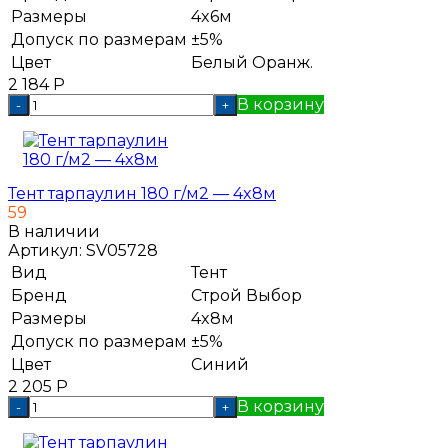
Размеры
4x6м
Допуск по размерам
±5%
Цвет
Белый
Оранж.
2 184
Р
В корзину
-
+
Тент тарпаулин 180 г/м2 — 4x8м
59
В наличии
Артикул:
SV05728
Вид
Тент
Бренд
Строй Выбор
Размеры
4x8м
Допуск по размерам
±5%
Цвет
Синий
2 205
Р
В корзину
-
+