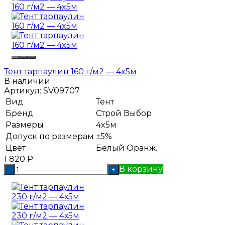
Тент тарпаулин 160 г/м2 — 4x5м
В наличии
Артикул:
SV09707
Вид
Тент
Бренд
Строй Выбор
Размеры
4x5м
Допуск по размерам
±5%
Цвет
Белый
Оранж.
1 820
Р
В корзину
-
+