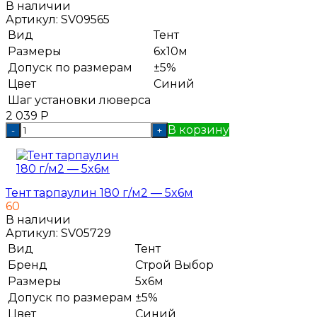
В наличии
Артикул:
SV09565
Вид
Тент
Размеры
6x10м
Допуск по размерам
±5%
Цвет
Синий
Шаг установки люверса
2 039
Р
В корзину
-
+
Тент тарпаулин 180 г/м2 — 5x6м
60
В наличии
Артикул:
SV05729
Вид
Тент
Бренд
Строй Выбор
Размеры
5x6м
Допуск по размерам
±5%
Цвет
Синий