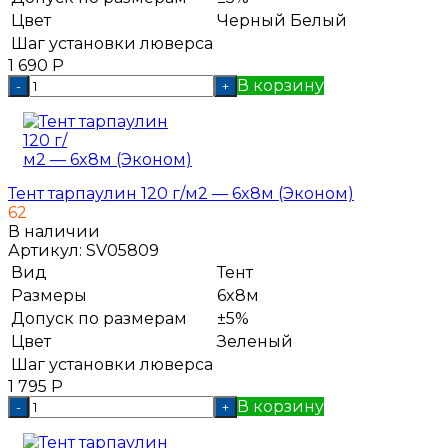
Цвет
Черный
Белый
Шаг установки люверса
1 690
Р
В корзину
-
+
Тент тарпаулин 120 г/м2 — 6x8м (Эконом)
62
В наличии
Артикул:
SV05809
Вид
Тент
Размеры
6x8м
Допуск по размерам
±5%
Цвет
Зеленый
Шаг установки люверса
1 795
Р
В корзину
-
+