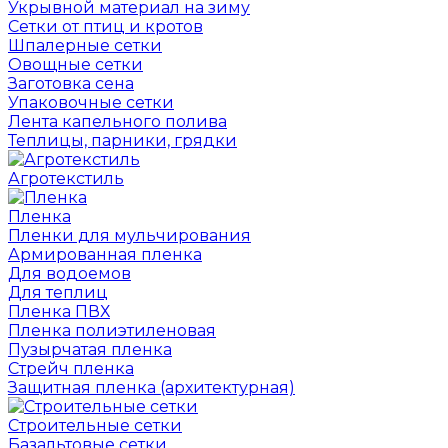
Укрывной материал на зиму
Сетки от птиц и кротов
Шпалерные сетки
Овощные сетки
Заготовка сена
Упаковочные сетки
Лента капельного полива
Теплицы, парники, грядки
Агротекстиль
Пленка
Пленки для мульчирования
Армированная пленка
Для водоемов
Для теплиц
Пленка ПВХ
Пленка полиэтиленовая
Пузырчатая пленка
Cтрейч пленка
Защитная пленка (архитектурная)
Строительные сетки
Базальтовые сетки