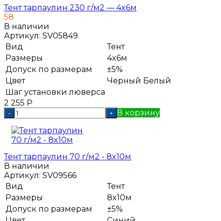
Тент тарпаулин 230 г/м2 — 4x6м
58
В наличии
Артикул:
SV05849
Вид
Тент
Размеры
4x6м
Допуск по размерам
±5%
Цвет
Черный
Белый
Шаг установки люверса
2 255
Р
В корзину
-
+
Тент тарпаулин 70 г/м2 - 8x10м
В наличии
Артикул:
SV09566
Вид
Тент
Размеры
8x10м
Допуск по размерам
±5%
Цвет
Синий