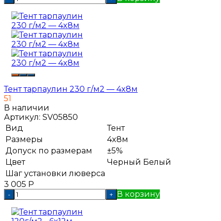
Тент тарпаулин 230 г/м2 — 4x8м
51
В наличии
Артикул:
SV05850
Вид
Тент
Размеры
4x8м
Допуск по размерам
±5%
Цвет
Черный
Белый
Шаг установки люверса
3 005
Р
В корзину
-
+