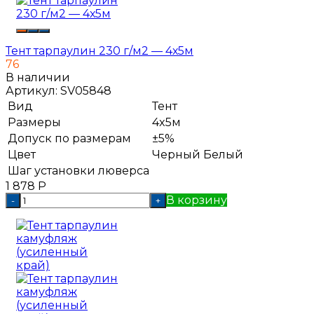
Тент тарпаулин 230 г/м2 — 4х5м
76
В наличии
Артикул:
SV05848
Вид
Тент
Размеры
4x5м
Допуск по размерам
±5%
Цвет
Черный
Белый
Шаг установки люверса
1 878
Р
В корзину
-
+