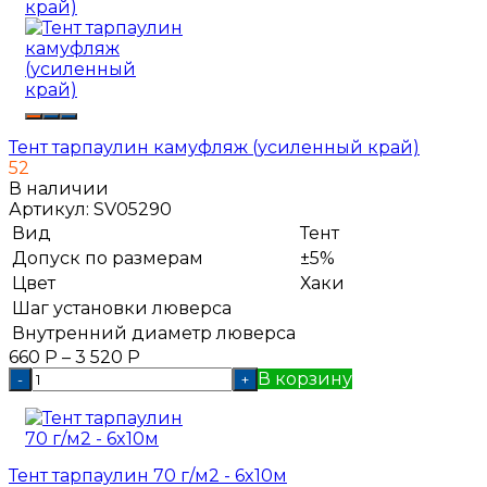
Тент тарпаулин камуфляж (усиленный край)
52
В наличии
Артикул:
SV05290
Вид
Тент
Допуск по размерам
±5%
Цвет
Хаки
Шаг установки люверса
Внутренний диаметр люверса
660
Р
–
3 520
Р
В корзину
-
+
Тент тарпаулин 70 г/м2 - 6x10м