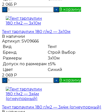
2 065
Р
В корзину
-
+
Тент тарпаулин 180 г/м2 — 3x10м
В наличии
Артикул:
SV09666
Вид
Тент
Бренд
Строй Выбор
Размеры
3х10м
Допуск по размерам
±5%
Цвет
Синий
2 069
Р
В корзину
-
+
Тент тарпаулин 180 г/м2 — 3x4м (огнеупорный)
В наличии