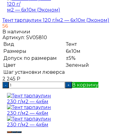
Тент тарпаулин 120 г/м2 — 6x10м (Эконом)
56
В наличии
Артикул:
SV05810
Вид
Тент
Размеры
6x10м
Допуск по размерам
±5%
Цвет
Зеленый
Шаг установки люверса
2 245
Р
В корзину
-
+