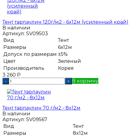
Тент тарпаулин 120г/м2 - 6x12м (усиленный край)
В наличии
Артикул:
SV09503
Вид
Тент
Размеры
6х12м
Допуск по размерам
±5%
Цвет
Зеленый
Производитель
Корея
3 260
Р
В корзину
-
+
Тент тарпаулин 70 г/м2 - 8x12м
В наличии
Артикул:
SV09567
Вид
Тент
Размеры
8x12м