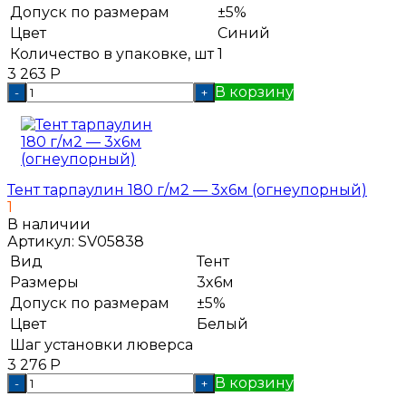
Допуск по размерам
±5%
Цвет
Синий
Количество в упаковке, шт
1
3 263
Р
В корзину
-
+
Тент тарпаулин 180 г/м2 — 3x6м (огнеупорный)
1
В наличии
Артикул:
SV05838
Вид
Тент
Размеры
3x6м
Допуск по размерам
±5%
Цвет
Белый
Шаг установки люверса
3 276
Р
В корзину
-
+