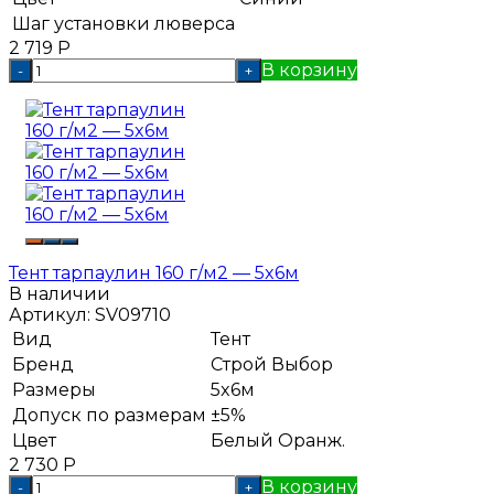
Шаг установки люверса
2 719
Р
В корзину
-
+
Тент тарпаулин 160 г/м2 — 5x6м
В наличии
Артикул:
SV09710
Вид
Тент
Бренд
Строй Выбор
Размеры
5x6м
Допуск по размерам
±5%
Цвет
Белый
Оранж.
2 730
Р
В корзину
-
+