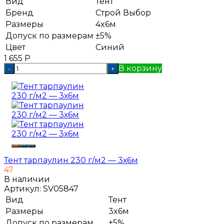
Вид
Тент
Бренд
Строй Выбор
Размеры
4x6м
Допуск по размерам
±5%
Цвет
Синий
1 655
Р
В корзину
-
+
Тент тарпаулин 230 г/м2 — 3х6м
47
В наличии
Артикул:
SV05847
Вид
Тент
Размеры
3x6м
Допуск по размерам
±5%