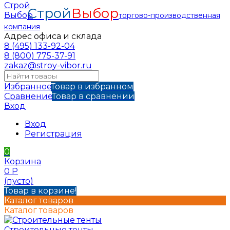
Строй
Выбор
торгово-производственная
компания
Адрес офиса и склада
8 (495) 133-92-04
8 (800) 775-37-91
zakaz@stroy-vibor.ru
Избранное
Товар в избранном
Сравнение
Товар в сравнении
Вход
Вход
Регистрация
0
Корзина
0
Р
(пусто)
Товар в корзине!
Каталог товаров
Каталог товаров
Строительные тенты