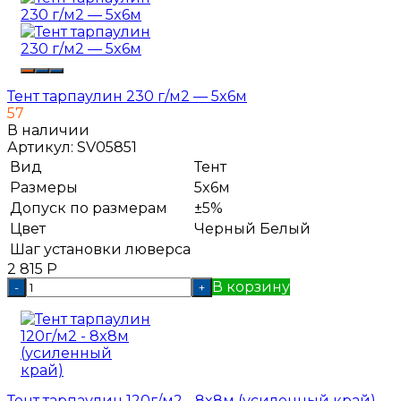
Тент тарпаулин 230 г/м2 — 5x6м
57
В наличии
Артикул:
SV05851
Вид
Тент
Размеры
5x6м
Допуск по размерам
±5%
Цвет
Черный
Белый
Шаг установки люверса
2 815
Р
В корзину
-
+
Тент тарпаулин 120г/м2 - 8x8м (усиленный край)