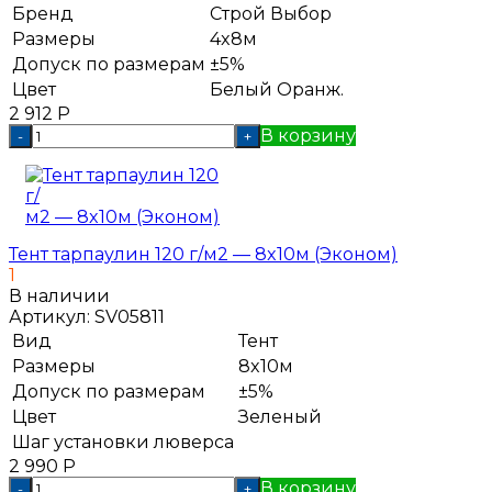
Бренд
Строй Выбор
Размеры
4x8м
Допуск по размерам
±5%
Цвет
Белый
Оранж.
2 912
Р
В корзину
-
+
Тент тарпаулин 120 г/м2 — 8x10м (Эконом)
1
В наличии
Артикул:
SV05811
Вид
Тент
Размеры
8x10м
Допуск по размерам
±5%
Цвет
Зеленый
Шаг установки люверса
2 990
Р
В корзину
-
+