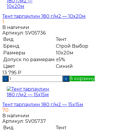
Тент тарпаулин 180 г/м2 — 10x20м
1
В наличии
Артикул:
SV05736
Вид
Тент
Бренд
Строй Выбор
Размеры
10x20м
Допуск по размерам
±5%
Цвет
Синий
13 795
Р
В корзину
-
+
Тент тарпаулин 180 г/м2 — 15x15м
70
В наличии
Артикул:
SV05737
Вид
Тент