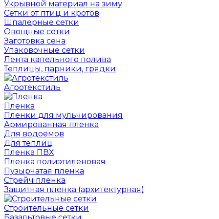
Укрывной материал на зиму
Сетки от птиц и кротов
Шпалерные сетки
Овощные сетки
Заготовка сена
Упаковочные сетки
Лента капельного полива
Теплицы, парники, грядки
Агротекстиль
Пленка
Пленки для мульчирования
Армированная пленка
Для водоемов
Для теплиц
Пленка ПВХ
Пленка полиэтиленовая
Пузырчатая пленка
Cтрейч пленка
Защитная пленка (архитектурная)
Строительные сетки
Базальтовые сетки