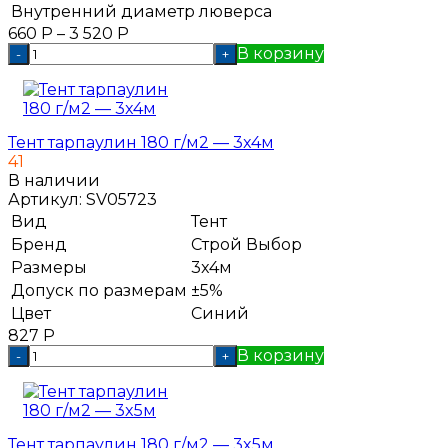
Внутренний диаметр люверса
660
Р
–
3 520
Р
В корзину
-
+
Тент тарпаулин 180 г/м2 — 3x4м
41
В наличии
Артикул:
SV05723
Вид
Тент
Бренд
Строй Выбор
Размеры
3x4м
Допуск по размерам
±5%
Цвет
Синий
827
Р
В корзину
-
+
Тент тарпаулин 180 г/м2 — 3x5м