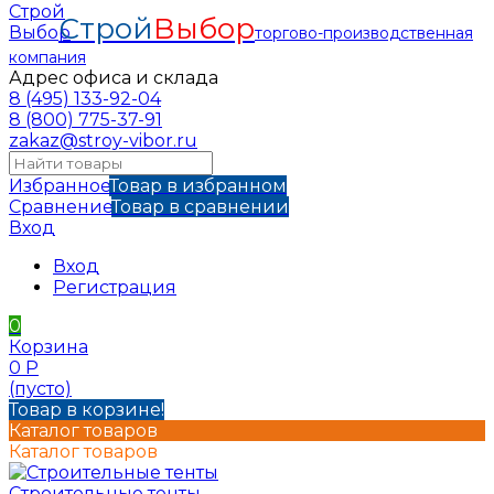
Строй
Выбор
торгово-производственная
компания
Адрес офиса и склада
8 (495) 133-92-04
8 (800) 775-37-91
zakaz@stroy-vibor.ru
Избранное
Товар в избранном
Сравнение
Товар в сравнении
Вход
Вход
Регистрация
0
Корзина
0
Р
(пусто)
Товар в корзине!
Каталог товаров
Каталог товаров
Строительные тенты