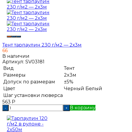
Тент тарпаулин 230 г/м2 — 2х3м
66
В наличии
Артикул:
SV03181
Вид
Тент
Размеры
2x3м
Допуск по размерам
±5%
Цвет
Черный
Белый
Шаг установки люверса
563
Р
В корзину
-
+