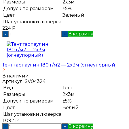
Размеры
2x3м
Допуск по размерам
±5%
Цвет
Зеленый
Шаг установки люверса
224
Р
В корзину
-
+
Тент тарпаулин 180 г/м2 — 2x3м (огнеупорный)
2
В наличии
Артикул:
SV04324
Вид
Тент
Размеры
2x3м
Допуск по размерам
±5%
Цвет
Белый
Шаг установки люверса
1 092
Р
В корзину
-
+