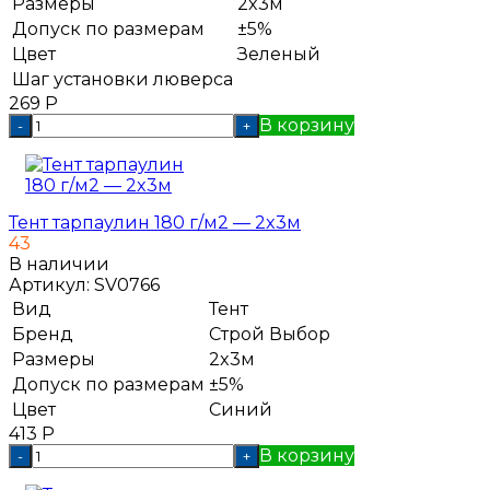
Размеры
2x3м
Допуск по размерам
±5%
Цвет
Зеленый
Шаг установки люверса
269
Р
В корзину
-
+
Тент тарпаулин 180 г/м2 — 2x3м
43
В наличии
Артикул:
SV0766
Вид
Тент
Бренд
Строй Выбор
Размеры
2x3м
Допуск по размерам
±5%
Цвет
Синий
413
Р
В корзину
-
+