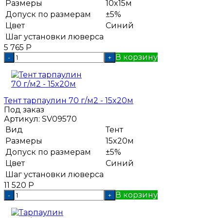
Размеры
10x15м
Допуск по размерам
±5%
Цвет
Синий
Шаг установки люверса
5 765
Р
В корзину
-
+
Тент тарпаулин 70 г/м2 - 15x20м
Под заказ
Артикул:
SV09570
Вид
Тент
Размеры
15x20м
Допуск по размерам
±5%
Цвет
Синий
Шаг установки люверса
11 520
Р
В корзину
-
+