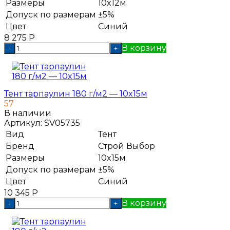
Размеры
10x12м
Допуск по размерам
±5%
Цвет
Синий
8 275
Р
В корзину
-
+
Тент тарпаулин 180 г/м2 — 10x15м
57
В наличии
Артикул:
SV05735
Вид
Тент
Бренд
Строй Выбор
Размеры
10x15м
Допуск по размерам
±5%
Цвет
Синий
10 345
Р
В корзину
-
+