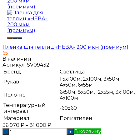
Пленка для теплиц «НЕВА» 200 мкм (премиум)
65
В наличии
Артикул:
SV09432
Бренд
Светлица
1.5х100м, 2х100м, 3х50м,
Рукав
4х50м, 6х55м
6х50м, 8х50м, 12х55м, 3х100м,
Полотно
4х100м
Температурный
-60±60
интервал
Материал
Полиэтилен
36 970
Р
–
81 000
Р
В корзину
-
+