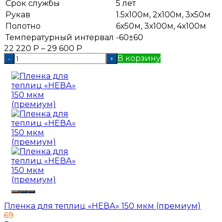
Срок службы
5 лет
Рукав
1.5х100м, 2х100м, 3х50м
Полотно
6х50м, 3х100м, 4х100м
Температурный интервал
-60±60
22 220
Р
–
29 600
Р
В корзину
-
+
Пленка для теплиц «НЕВА» 150 мкм (премиум)
69