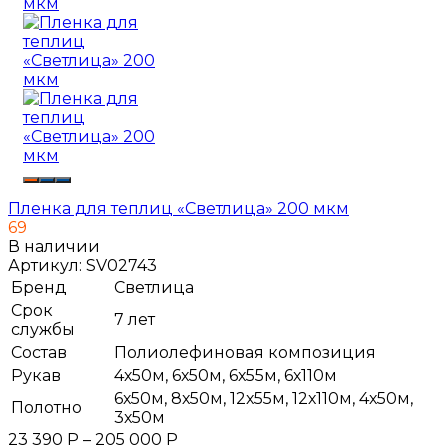
Пленка для теплиц «Светлица» 200 мкм
69
В наличии
Артикул:
SV02743
Бренд
Светлица
Срок
7 лет
службы
Состав
Полиолефиновая композиция
Рукав
4х50м, 6х50м, 6х55м, 6х110м
6х50м, 8х50м, 12х55м, 12х110м, 4х50м,
Полотно
3х50м
23 390
Р
–
205 000
Р