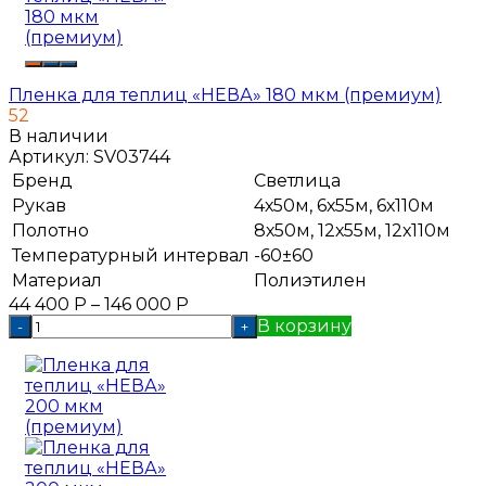
Пленка для теплиц «НЕВА» 180 мкм (премиум)
52
В наличии
Артикул:
SV03744
Бренд
Светлица
Рукав
4х50м, 6х55м, 6х110м
Полотно
8х50м, 12х55м, 12х110м
Температурный интервал
-60±60
Материал
Полиэтилен
44 400
Р
–
146 000
Р
В корзину
-
+