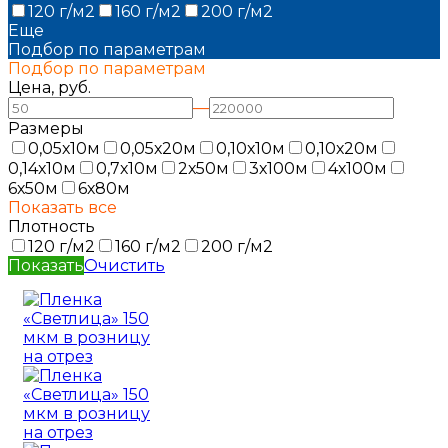
120 г/м2
160 г/м2
200 г/м2
Еще
Подбор по параметрам
Подбор по параметрам
Цена, руб.
—
Размеры
0,05х10м
0,05х20м
0,10х10м
0,10х20м
0,14х10м
0,7х10м
2х50м
3х100м
4х100м
6х50м
6х80м
Показать все
Плотность
120 г/м2
160 г/м2
200 г/м2
Показать
Очистить