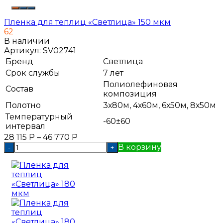
Пленка для теплиц «Светлица» 150 мкм
62
В наличии
Артикул:
SV02741
Бренд
Светлица
Срок службы
7 лет
Полиолефиновая
Состав
композиция
Полотно
3х80м, 4х60м, 6х50м, 8х50м
Температурный
-60±60
интервал
28 115
Р
–
46 770
Р
В корзину
-
+