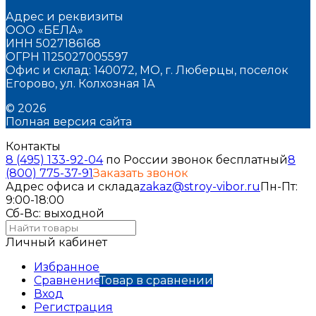
Адрес и реквизиты
ООО «БЕЛА»
ИНН 5027186168
ОГРН 1125027005597
Офис и склад: 140072, МО, г. Люберцы, поселок
Егорово, ул. Колхозная 1А
© 2026
Полная версия сайта
Контакты
8 (495) 133-92-04
по России звонок бесплатный
8
(800) 775-37-91
Заказать звонок
Адрес офиса и склада
zakaz@stroy-vibor.ru
Пн-Пт:
9:00-18:00
Сб-Вс: выходной
Личный кабинет
Избранное
Сравнение
Товар в сравнении
Вход
Регистрация