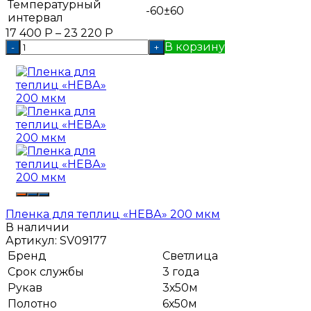
Температурный
-60±60
интервал
17 400
Р
–
23 220
Р
В корзину
-
+
Пленка для теплиц «НЕВА» 200 мкм
В наличии
Артикул:
SV09177
Бренд
Светлица
Срок службы
3 года
Рукав
3х50м
Полотно
6х50м