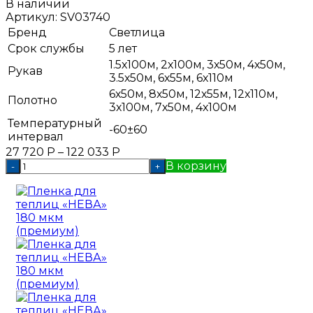
В наличии
Артикул:
SV03740
Бренд
Светлица
Срок службы
5 лет
1.5х100м, 2х100м, 3х50м, 4х50м,
Рукав
3.5х50м, 6х55м, 6х110м
6х50м, 8х50м, 12х55м, 12х110м,
Полотно
3х100м, 7х50м, 4х100м
Температурный
-60±60
интервал
27 720
Р
–
122 033
Р
В корзину
-
+