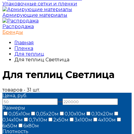
Упаковочные сетки и пленки
Армирующие материалы
Распродажа
Бренды
Главная
Пленка
Для теплиц
Для теплиц Светлица
Для теплиц Светлица
товаров - 31 шт.
Цена, руб.
—
Размеры
0,05х10м
0,05х20м
0,10х10м
0,10х20м
0,14х10м
0,7х10м
2х50м
3х100м
4х100м
6х50м
6х80м
Плотность