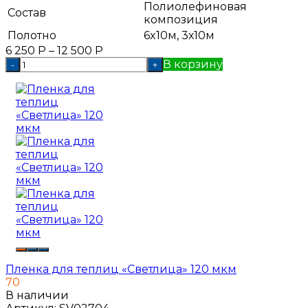
Полиолефиновая
Состав
композиция
Полотно
6x10м, 3х10м
6 250
Р
–
12 500
Р
В корзину
-
+
Пленка для теплиц «Светлица» 120 мкм
70
В наличии