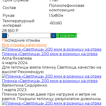
Срок службы
7 лет
Полиолефиновая
Состав
композиция
Рукав
1.5х80м
Температурный
-60±60
интервал
28 650
Р
В корзину
-
+
Последние отзывы
Все отзывы категории
Пленка «Светлица» 200 мкм в розницу на отрез
Алла Яковлева
4 марта 2024
Для теплицы взяла пленку Светлица, качество на
высоте! Рекомендую
Пленка «Светлица» 200 мкм в розницу на отрез
Валентина Сидоренко
1 марта 2023
Пленка прочная даже при нагрузке и ветре не
рвется. Покрыли теплицу, результатом довольны.