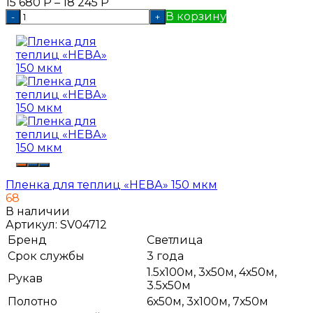
15 680
Р
–
18 245
Р
В корзину
-
+
Пленка для теплиц «НЕВА» 150 мкм
68
В наличии
Артикул:
SV04712
Бренд
Светлица
Срок службы
3 года
1.5х100м, 3х50м, 4х50м,
Рукав
3.5х50м
Полотно
6х50м, 3х100м, 7х50м