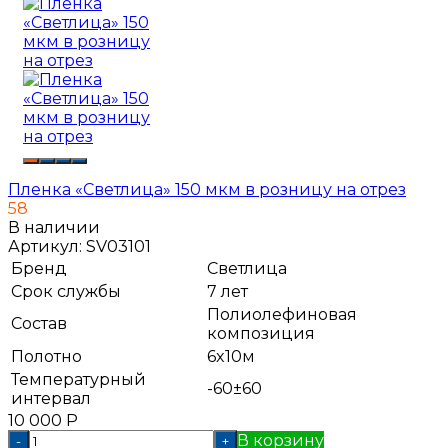
Пленка «Светлица» 150 мкм в розницу на отрез
58
В наличии
Артикул:
SV03101
Бренд
Светлица
Срок службы
7 лет
Полиолефиновая
Состав
композиция
Полотно
6x10м
Температурный
-60±60
интервал
10 000
Р
В корзину
-
+