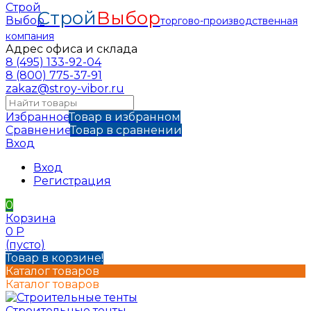
Строй
Выбор
торгово-производственная
компания
Адрес офиса и склада
8 (495) 133-92-04
8 (800) 775-37-91
zakaz@stroy-vibor.ru
Избранное
Товар в избранном
Сравнение
Товар в сравнении
Вход
Вход
Регистрация
0
Корзина
0
Р
(пусто)
Товар в корзине!
Каталог товаров
Каталог товаров
Строительные тенты