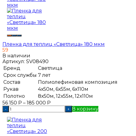
Пленка для теплиц «Светлица» 180 мкм
59
В наличии
Артикул:
SV08490
Бренд
Светлица
Срок службы
7 лет
Состав
Полиолефиновая композиция
Рукав
4х50м, 6х55м, 6х110м
Полотно
8х50м, 12х55м, 12х110м
56 150
Р
–
185 000
Р
В корзину
-
+