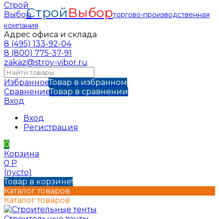
Строй
Выбор
торгово-производственная
компания
Адрес офиса и склада
8 (495) 133-92-04
8 (800) 775-37-91
zakaz@stroy-vibor.ru
Избранное
Товар в избранном
Сравнение
Товар в сравнении
Вход
Вход
Регистрация
0
Корзина
0
Р
(пусто)
Товар в корзине!
Каталог товаров
Каталог товаров
Строительные тенты