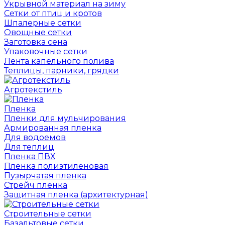
Укрывной материал на зиму
Сетки от птиц и кротов
Шпалерные сетки
Овощные сетки
Заготовка сена
Упаковочные сетки
Лента капельного полива
Теплицы, парники, грядки
Агротекстиль
Пленка
Пленки для мульчирования
Армированная пленка
Для водоемов
Для теплиц
Пленка ПВХ
Пленка полиэтиленовая
Пузырчатая пленка
Cтрейч пленка
Защитная пленка (архитектурная)
Строительные сетки
Базальтовые сетки