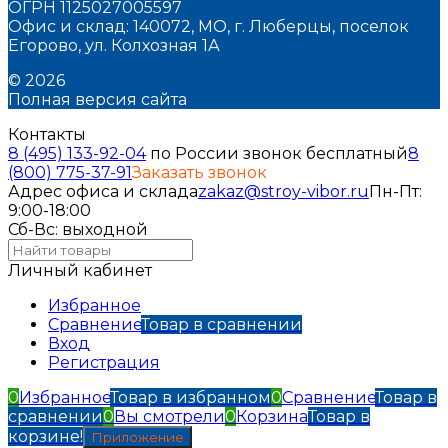
ОГРН 1125027005597
Офис и склад: 140072, МО, г. Люберцы, поселок
Егорово, ул. Колхозная 1А
© 2026
Полная версия сайта
Контакты
8 (495) 133-92-04
по России звонок бесплатный
8
(800) 775-37-91
Заказать звонок
Адрес офиса и склада
zakaz@stroy-vibor.ru
Пн-Пт:
9:00-18:00
Сб-Вс: выходной
Личный кабинет
Избранное
Сравнение
Товар в сравнении
Вход
Регистрация
0
Избранное
Товар в избранном
0
Сравнение
Товар в
сравнении
0
Вы смотрели
0
Корзина
Товар в
корзине!
Приложение