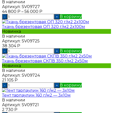
В наличии
Артикул:
SV09727
44 800
Р
–
56 000
Р
В корзину
-
+
Ткань брезентовая ОП 320 г/м2 2x100м
Новинка
В наличии
Артикул:
SV09725
38 304
Р
В корзину
-
+
Ткань брезентовая СКПВ 350 г/м2 2x50м
Новинка
В наличии
Артикул:
SV09724
21 105
Р
В корзину
-
+
Тент тарпаулин 160 г/м2 — 3x10м
В наличии
Артикул:
SV09721
2 730
Р