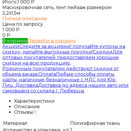
Итого:
1 000
Р
Маскировочная сеть, тент пейзаж размером
2,2х1,5м
Полное описание
Цена по запросу
1 000
Р
0
Р
В корзину
Перейти в корзину
Акции
Следите за акциями! получайте купоны на
скидку, делайте выгодные покупки!
Скидки
Для
оптовых покупателей предоставляем хорошие
скидки на всю продукцию.
Розничным покупателям действуют скидки от
объема заказа.
Оплата
Любые способы оплаты,
карты, наличные, безналичные с НДС для Юр.
Лиц.
Доставка
Доставка до адреса нашим авто или
самовывоз со склада г. Люберцы
Характеристики
Описание
Отзывы
0
Материал
Полиэфирная ткань
Количество в упаковке, шт
1