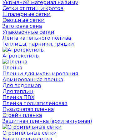
Укрывной материал на зиму
Сетки от птиц и кротов
Шпалерные сетки
Овощные сетки
Заготовка сена
Упаковочные сетки
Лента капельного полива
Теплицы, парники, грядки
Агротекстиль
Пленка
Пленки для мульчирования
Армированная пленка
Для водоемов
Для теплиц
Пленка ПВХ
Пленка полиэтиленовая
Пузырчатая пленка
Cтрейч пленка
Защитная пленка (архитектурная)
Строительные сетки
Базальтовые сетки