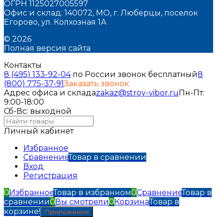
ОГРН 1125027005597
Офис и склад: 140072, МО, г. Люберцы, поселок
Егорово, ул. Колхозная 1А
© 2026
Полная версия сайта
Контакты
8 (495) 133-92-04
по России звонок бесплатный
8
(800) 775-37-91
Заказать звонок
Адрес офиса и склада
zakaz@stroy-vibor.ru
Пн-Пт:
9:00-18:00
Сб-Вс: выходной
Личный кабинет
Избранное
Сравнение
Товар в сравнении
Вход
Регистрация
0
Избранное
Товар в избранном
0
Сравнение
Товар в
сравнении
0
Вы смотрели
0
Корзина
Товар в
корзине!
Приложение