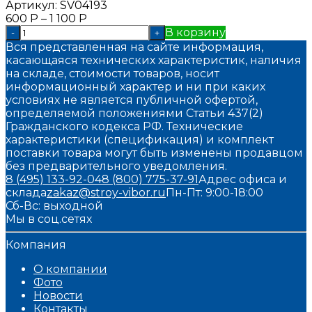
Артикул:
SV04193
600
Р
–
1 100
Р
В корзину
-
+
Вся представленная на сайте информация,
касающаяся технических характеристик, наличия
на складе, стоимости товаров, носит
информационный характер и ни при каких
условиях не является публичной офертой,
определяемой положениями Статьи 437(2)
Гражданского кодекса РФ. Технические
характеристики (спецификация) и комплект
поставки товара могут быть изменены продавцом
без предварительного уведомления.
8 (495) 133-92-04
8 (800) 775-37-91
Адрес офиса и
склада
zakaz@stroy-vibor.ru
Пн-Пт: 9:00-18:00
Сб-Вс: выходной
Мы в соц.сетях
Компания
О компании
Фото
Новости
Контакты