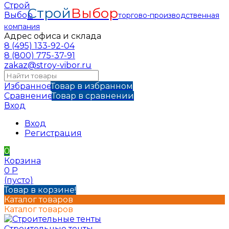
Строй
Выбор
торгово-производственная
компания
Адрес офиса и склада
8 (495) 133-92-04
8 (800) 775-37-91
zakaz@stroy-vibor.ru
Избранное
Товар в избранном
Сравнение
Товар в сравнении
Вход
Вход
Регистрация
0
Корзина
0
Р
(пусто)
Товар в корзине!
Каталог товаров
Каталог товаров
Строительные тенты