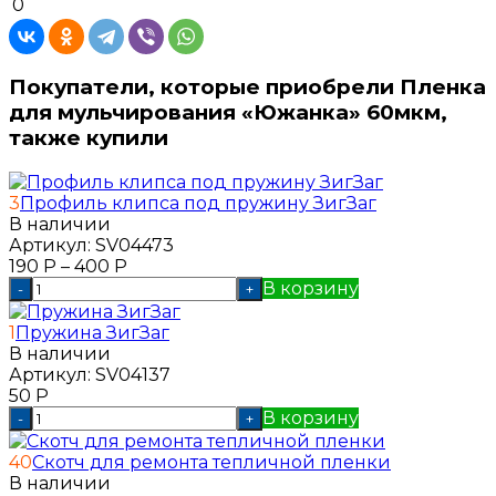
0
Покупатели, которые приобрели Пленка
для мульчирования «Южанка» 60мкм,
также купили
3
Профиль клипса под пружину ЗигЗаг
В наличии
Артикул:
SV04473
190
Р
–
400
Р
В корзину
-
+
1
Пружина ЗигЗаг
В наличии
Артикул:
SV04137
50
Р
В корзину
-
+
40
Скотч для ремонта тепличной пленки
В наличии