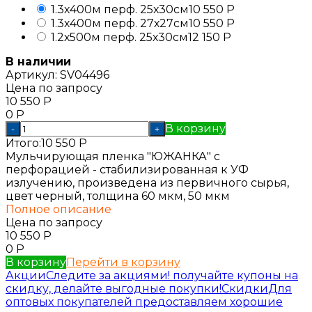
1.3х400м перф. 25х30см
10 550
Р
1.3х400м перф. 27х27см
10 550
Р
1.2х500м перф. 25х30см
12 150
Р
В наличии
Артикул:
SV04496
Цена по запросу
10 550
Р
0
Р
В корзину
-
+
Итого:
10 550
Р
Мульчирующая пленка "ЮЖАНКА" с
перфорацией - стабилизированная к УФ
излучению, произведена из первичного сырья,
цвет черный, толщина 60 мкм, 50 мкм
Полное описание
Цена по запросу
10 550
Р
0
Р
В корзину
Перейти в корзину
Акции
Следите за акциями! получайте купоны на
скидку, делайте выгодные покупки!
Скидки
Для
оптовых покупателей предоставляем хорошие