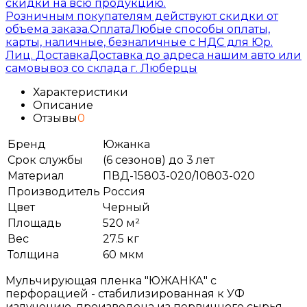
скидки на всю продукцию.
Розничным покупателям действуют скидки от
объема заказа.
Оплата
Любые способы оплаты,
карты, наличные, безналичные с НДС для Юр.
Лиц.
Доставка
Доставка до адреса нашим авто или
самовывоз со склада г. Люберцы
Характеристики
Описание
Отзывы
0
Бренд
Южанка
Срок службы
(6 сезонов) до 3 лет
Материал
ПВД-15803-020/10803-020
Производитель
Россия
Цвет
Черный
Площадь
520 м²
Вес
27.5 кг
Толщина
60 мкм
Мульчирующая пленка "ЮЖАНКА" с
перфорацией - стабилизированная к УФ
излучению, произведена из первичного сырья,