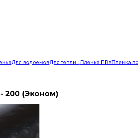
енка
Для водоемов
Для теплиц
Пленка ПВХ
Пленка п
 200 (Эконом)