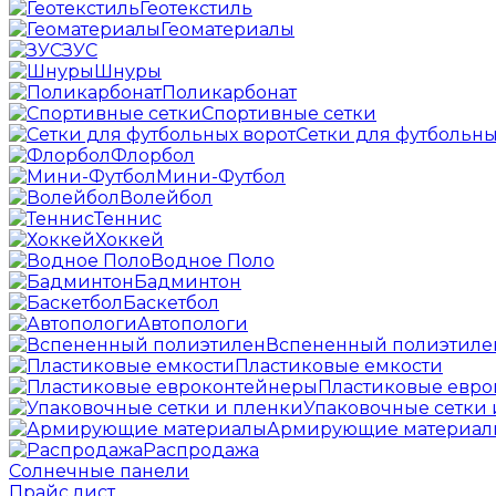
Геотекстиль
Геоматериалы
ЗУС
Шнуры
Поликарбонат
Спортивные сетки
Сетки для футбольны
Флорбол
Мини-Футбол
Волейбол
Теннис
Хоккей
Водное Поло
Бадминтон
Баскетбол
Автопологи
Вспененный полиэтиле
Пластиковые емкости
Пластиковые евр
Упаковочные сетки 
Армирующие материал
Распродажа
Солнечные панели
Прайс лист