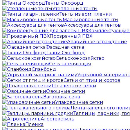
Тенты Оксфорд
Утепленные тенты
Тенты из арм. пленки
Маскировочные тенты
Аксессуары для тентов
Комплектующие 
Прозрачный ПВХ
Аварийное ограждение
Фасадная сетка
Ткани Оксфорд
Сельское хозяйство
Сеть затеняющая
Спанбонд
Укрывной материал 
Сетки от птиц и кротов
Шпалерные сетки
Овощные сетки
Заготовка сена
Упаковочные сетки
Лента капельного поли
Теплицы, парники, гр
Агротекстиль
Пленка
Пленки для мульчи