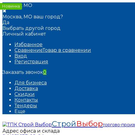
Москва, МО
Новинка
Новинка
✖
Москва, МО ваш город?
Да
Выбрать другой город
Личный кабинет
Избранное
Сравнение
Товар в сравнении
Вход
Регистрация
Заказать звонок
0
Для бизнеса
Доставка
Скидки
Контакты
Тендеры
Еще
Строй
Выбор
торгово-прои
Адрес офиса и склада