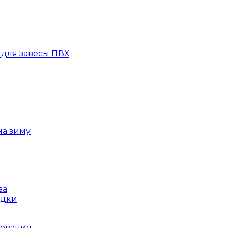
для завесы ПВХ
на зиму
ва
ядки
рования