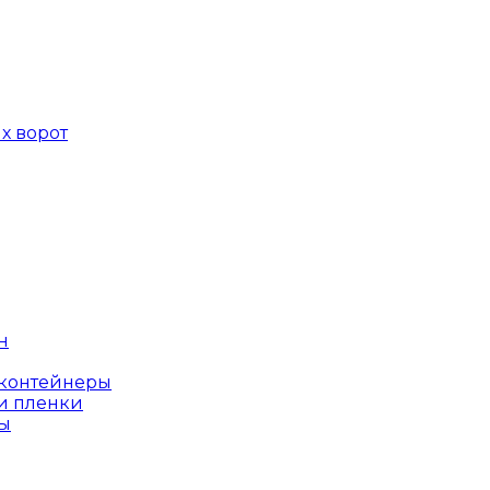
х ворот
н
оконтейнеры
и пленки
ы