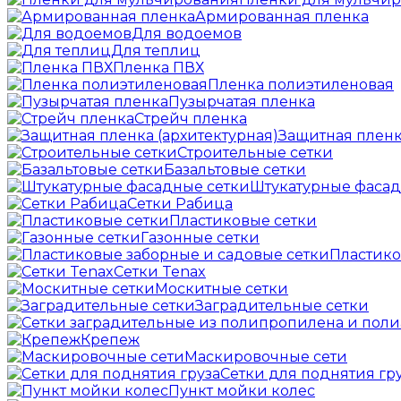
Армированная пленка
Для водоемов
Для теплиц
Пленка ПВХ
Пленка полиэтиленовая
Пузырчатая пленка
Cтрейч пленка
Защитная пленк
Строительные сетки
Базальтовые сетки
Штукатурные фасад
Сетки Рабица
Пластиковые сетки
Газонные сетки
Пластико
Сетки Tenax
Москитные сетки
Заградительные сетки
Крепеж
Маскировочные сети
Сетки для поднятия гр
Пункт мойки колес