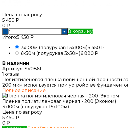
Цена по запросу
5 450
Р
0
Р
В корзину
-
+
Итого:
5 450
Р
3х100м (полурукав 1.5х100м)
5 450
Р
6х50м (полурукав 3х50м)
6 880
Р
В наличии
Артикул:
SV0861
1 отзыв
Полиэтиленовая пленка повышенной прочности защ
200 мкм используется при устройстве фундаментов
Полное описание
Пленка полиэтиленовая черная - 200 (Эконом)
3х100м (полурукав 1.5х100м)
Цена по запросу
5 450
Р
0
Р