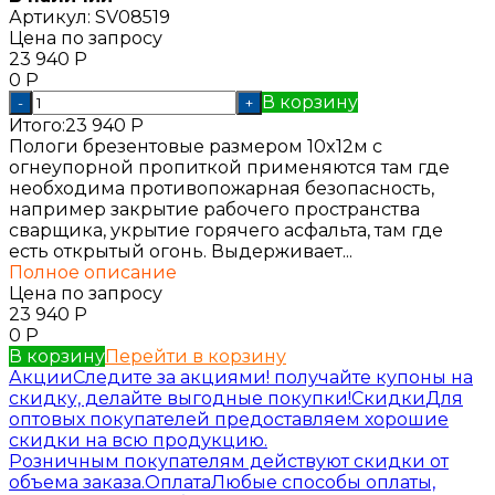
Артикул:
SV08519
Цена по запросу
23 940
Р
0
Р
В корзину
-
+
Итого:
23 940
Р
Пологи брезентовые размером 10x12м с
огнеупорной пропиткой применяются там где
необходима противопожарная безопасность,
например закрытие рабочего пространства
сварщика, укрытие горячего асфальта, там где
есть открытый огонь. Выдерживает...
Полное описание
Цена по запросу
23 940
Р
0
Р
В корзину
Перейти в корзину
Акции
Следите за акциями! получайте купоны на
скидку, делайте выгодные покупки!
Скидки
Для
оптовых покупателей предоставляем хорошие
скидки на всю продукцию.
Розничным покупателям действуют скидки от
объема заказа.
Оплата
Любые способы оплаты,