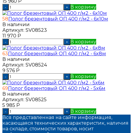
15 960
Р
В корзину
-
+
58
Полог брезентовый ОП 400 г/м2 - 6x10м
В наличии
Артикул:
SV08523
11 970
Р
В корзину
-
+
63
Полог брезентовый ОП 400 г/м2 - 6x8м
В наличии
Артикул:
SV08524
9 576
Р
В корзину
-
+
69
Полог брезентовый ОП 400 г/м2 - 5x6м
В наличии
Артикул:
SV08525
5 985
Р
В корзину
-
+
Вся представленная на сайте информация,
касающаяся технических характеристик, наличия
на складе, стоимости товаров, носит