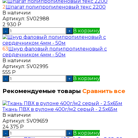
2
Шпагат полипропиленовый текс 2200
В наличии
Артикул:
SV02988
2 930
Р
В корзину
-
+
63
Шнур фаловый полипропиленовый с
сердечником 4мм - 50м
В наличии
Артикул:
SV02995
555
Р
В корзину
-
+
Рекомендуемые товары
Сравнить все
Ткань ПВХ в рулоне 400г/м2 серый - 2.5х65м
В наличии
Артикул:
SV09659
24 375
Р
В корзину
-
+