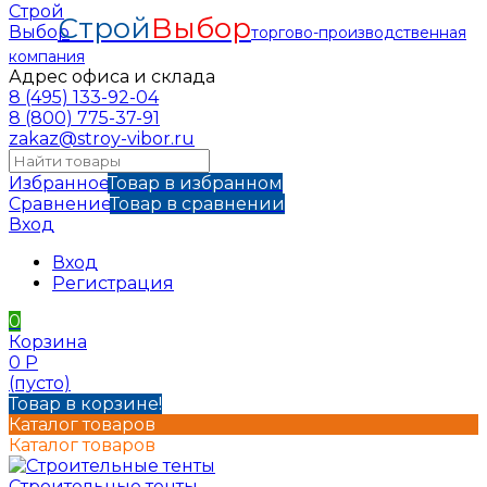
Строй
Выбор
торгово-производственная
компания
Адрес офиса и склада
8 (495) 133-92-04
8 (800) 775-37-91
zakaz@stroy-vibor.ru
Избранное
Товар в избранном
Сравнение
Товар в сравнении
Вход
Вход
Регистрация
0
Корзина
0
Р
(пусто)
Товар в корзине!
Каталог товаров
Каталог товаров
Строительные тенты