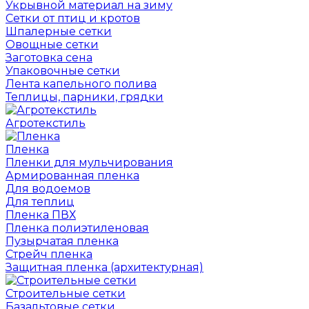
Укрывной материал на зиму
Сетки от птиц и кротов
Шпалерные сетки
Овощные сетки
Заготовка сена
Упаковочные сетки
Лента капельного полива
Теплицы, парники, грядки
Агротекстиль
Пленка
Пленки для мульчирования
Армированная пленка
Для водоемов
Для теплиц
Пленка ПВХ
Пленка полиэтиленовая
Пузырчатая пленка
Cтрейч пленка
Защитная пленка (архитектурная)
Строительные сетки
Базальтовые сетки