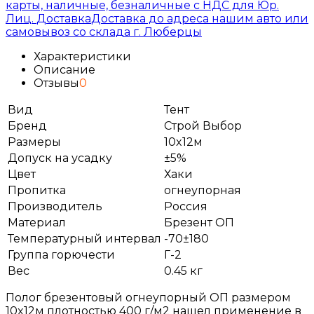
карты, наличные, безналичные с НДС для Юр.
Лиц.
Доставка
Доставка до адреса нашим авто или
самовывоз со склада г. Люберцы
Характеристики
Описание
Отзывы
0
Вид
Тент
Бренд
Строй Выбор
Размеры
10x12м
Допуск на усадку
±5%
Цвет
Хаки
Пропитка
огнеупорная
Производитель
Россия
Материал
Брезент ОП
Температурный интервал
-70±180
Группа горючести
Г-2
Вес
0.45 кг
Полог брезентовый огнеупорный ОП размером
10x12м плотностью 400 г/м2 нашел применение в