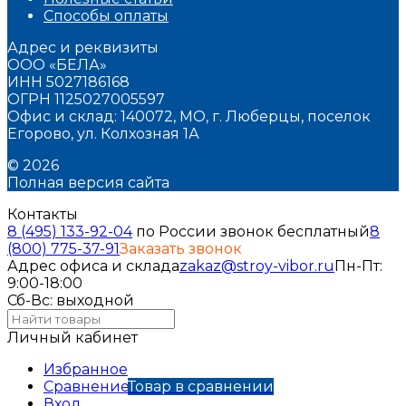
Способы оплаты
Адрес и реквизиты
ООО «БЕЛА»
ИНН 5027186168
ОГРН 1125027005597
Офис и склад: 140072, МО, г. Люберцы, поселок
Егорово, ул. Колхозная 1А
© 2026
Полная версия сайта
Контакты
8 (495) 133-92-04
по России звонок бесплатный
8
(800) 775-37-91
Заказать звонок
Адрес офиса и склада
zakaz@stroy-vibor.ru
Пн-Пт:
9:00-18:00
Сб-Вс: выходной
Личный кабинет
Избранное
Сравнение
Товар в сравнении
Вход