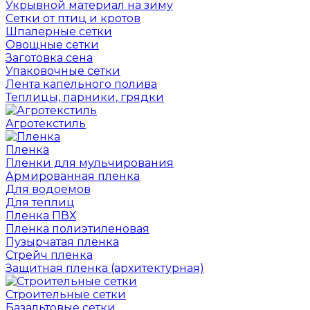
Укрывной материал на зиму
Сетки от птиц и кротов
Шпалерные сетки
Овощные сетки
Заготовка сена
Упаковочные сетки
Лента капельного полива
Теплицы, парники, грядки
Агротекстиль
Пленка
Пленки для мульчирования
Армированная пленка
Для водоемов
Для теплиц
Пленка ПВХ
Пленка полиэтиленовая
Пузырчатая пленка
Cтрейч пленка
Защитная пленка (архитектурная)
Строительные сетки
Базальтовые сетки