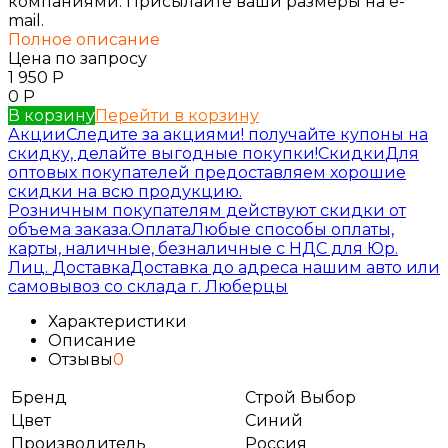
компаниями. Присылайте ваши размеры на e-
mail.
Полное описание
Цена по запросу
1 950
Р
0
Р
В корзину
Перейти в корзину
Акции
Следите за акциями! получайте купоны на
скидку, делайте выгодные покупки!
Скидки
Для
оптовых покупателей предоставляем хорошие
скидки на всю продукцию.
Розничным покупателям действуют скидки от
объема заказа.
Оплата
Любые способы оплаты,
карты, наличные, безналичные с НДС для Юр.
Лиц.
Доставка
Доставка до адреса нашим авто или
самовывоз со склада г. Люберцы
Характеристики
Описание
Отзывы
0
Бренд
Строй Выбор
Цвет
Синий
Производитель
Россия