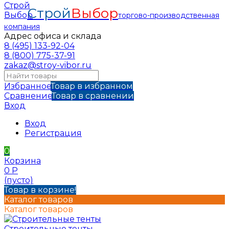
Строй
Выбор
торгово-производственная
компания
Адрес офиса и склада
8 (495) 133-92-04
8 (800) 775-37-91
zakaz@stroy-vibor.ru
Избранное
Товар в избранном
Сравнение
Товар в сравнении
Вход
Вход
Регистрация
0
Корзина
0
Р
(пусто)
Товар в корзине!
Каталог товаров
Каталог товаров
Строительные тенты