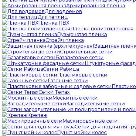
Армированная пленка
Для водоемов
Для теплиц
Пленка ПВХ
Пленка полиэтиленовая
Пузырчатая пленка
Cтрейч пленка
Защитная пленк
Строительные сетки
Базальтовые сетки
Штукатурные фасад
Сетки Рабица
Пластиковые сетки
Газонные сетки
Пластико
Сетки Tenax
Москитные сетки
Заградительные сетки
Крепеж
Маскировочные сети
Сетки для поднятия гр
Пункт мойки колес