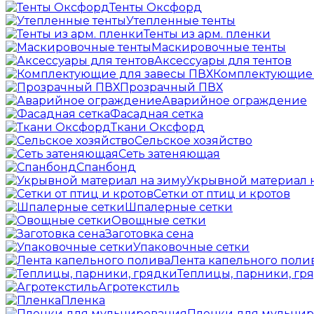
Тенты Оксфорд
Утепленные тенты
Тенты из арм. пленки
Маскировочные тенты
Аксессуары для тентов
Комплектующие 
Прозрачный ПВХ
Аварийное ограждение
Фасадная сетка
Ткани Оксфорд
Сельское хозяйство
Сеть затеняющая
Спанбонд
Укрывной материал 
Сетки от птиц и кротов
Шпалерные сетки
Овощные сетки
Заготовка сена
Упаковочные сетки
Лента капельного поли
Теплицы, парники, гр
Агротекстиль
Пленка
Пленки для мульчи