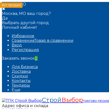
Москва, МО
Хит продаж
✖
Москва, МО ваш город?
Да
Выбрать другой город
Личный кабинет
Избранное
Сравнение
Товар в сравнении
Вход
Регистрация
Заказать звонок
0
Для бизнеса
Доставка
Скидки
Контакты
Тендеры
Еще
Строй
Выбор
торгово-прои
Адрес офиса и склада