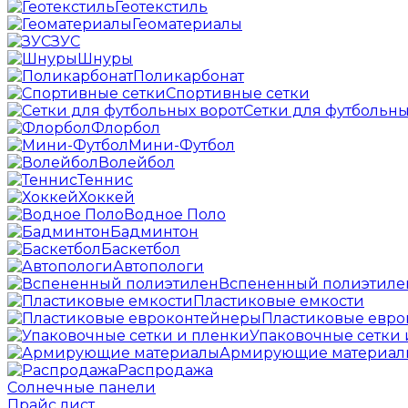
Геотекстиль
Геоматериалы
ЗУС
Шнуры
Поликарбонат
Спортивные сетки
Сетки для футбольны
Флорбол
Мини-Футбол
Волейбол
Теннис
Хоккей
Водное Поло
Бадминтон
Баскетбол
Автопологи
Вспененный полиэтиле
Пластиковые емкости
Пластиковые евр
Упаковочные сетки 
Армирующие материал
Распродажа
Солнечные панели
Прайс лист