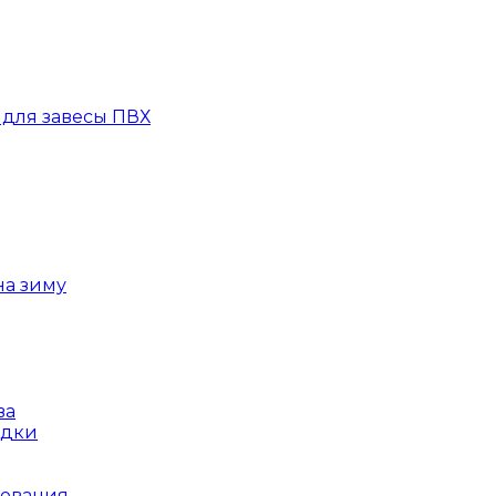
для завесы ПВХ
на зиму
ва
ядки
рования