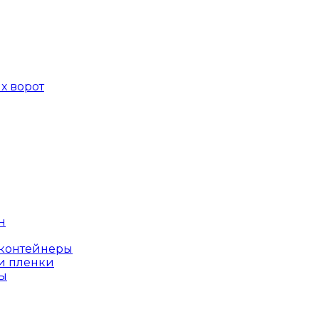
х ворот
н
оконтейнеры
и пленки
ы