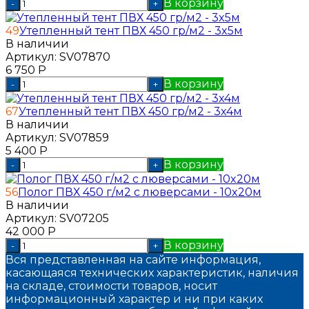
В корзину
-
+
49
Утепленный тент ПВХ 450 гр/м2 - 3x5м
В наличии
Артикул:
SV07870
6 750
Р
В корзину
-
+
67
Утепленный тент ПВХ 450 гр/м2 - 3x4м
В наличии
Артикул:
SV07859
5 400
Р
В корзину
-
+
56
Полог ПВХ 450 г/м2 с люверсами - 10x20м
В наличии
Артикул:
SV07205
42 000
Р
В корзину
-
+
Вся представленная на сайте информация,
касающаяся технических характеристик, наличия
на складе, стоимости товаров, носит
информационный характер и ни при каких