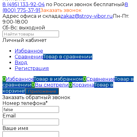
8 (495) 133-92-04
по России звонок бесплатный
8
(800) 775-37-91
Заказать звонок
Адрес офиса и склада
zakaz@stroy-vibor.ru
Пн-Пт:
9:00-18:00
Сб-Вс: выходной
Личный кабинет
Избранное
Сравнение
Товар в сравнении
Вход
Регистрация
0
Избранное
Товар в избранном
0
Сравнение
Товар в
сравнении
0
Вы смотрели
0
Корзина
Товар в
корзине!
Приложение
Заказать обратный звонок
Номер телефона*
Email
Ваше имя