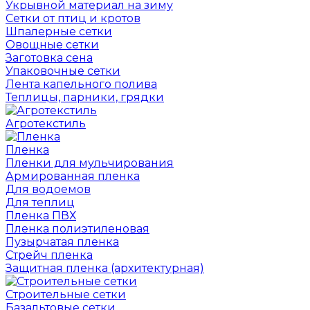
Укрывной материал на зиму
Сетки от птиц и кротов
Шпалерные сетки
Овощные сетки
Заготовка сена
Упаковочные сетки
Лента капельного полива
Теплицы, парники, грядки
Агротекстиль
Пленка
Пленки для мульчирования
Армированная пленка
Для водоемов
Для теплиц
Пленка ПВХ
Пленка полиэтиленовая
Пузырчатая пленка
Cтрейч пленка
Защитная пленка (архитектурная)
Строительные сетки
Базальтовые сетки