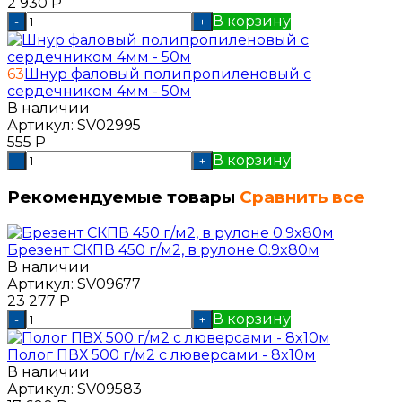
2 930
Р
В корзину
-
+
63
Шнур фаловый полипропиленовый с
сердечником 4мм - 50м
В наличии
Артикул:
SV02995
555
Р
В корзину
-
+
Рекомендуемые товары
Сравнить все
Брезент СКПВ 450 г/м2, в рулоне 0.9x80м
В наличии
Артикул:
SV09677
23 277
Р
В корзину
-
+
Полог ПВХ 500 г/м2 с люверсами - 8x10м
В наличии
Артикул:
SV09583