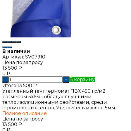
В наличии
Артикул:
SV07910
Цена по запросу
13 500
Р
0
Р
В корзину
-
+
Итого:
13 500
Р
Утепленный тент термомат ПВХ 450 гр/м2
размером 5x6м - обладает лучшими
теплоизоляционными свойствами, среди
строительных тентов. Утеплитель изолон 5мм.
Полное описание
Цена по запросу
13 500
Р
0
Р