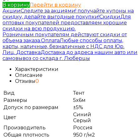
В корзину
Перейти в корзину
Акции
Следите за акциями! получайте купоны на
скидку, делайте выгодные покупки!
Скидки
Для
оптовых покупателей предоставляем хорошие
скидки на всю продукцию.
Розничным покупателям действуют скидки от
объема заказа.
Оплата
Любые способы оплаты,
карты, наличные, безналичные с НДС для Юр.
Лиц.
Доставка
Доставка до адреса нашим авто или
самовывоз со склада г. Люберцы
Характеристики
Описание
Отзывы
0
Вид
Тент
Размеры
5x6м
Допуск по размерам
±5%
Синий
Цвет
Серый
Производитель
Россия
Общая плотность
950 г/м2