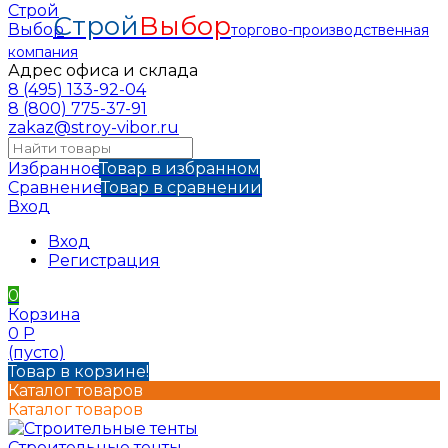
Строй
Выбор
торгово-производственная
компания
Адрес офиса и склада
8 (495) 133-92-04
8 (800) 775-37-91
zakaz@stroy-vibor.ru
Избранное
Товар в избранном
Сравнение
Товар в сравнении
Вход
Вход
Регистрация
0
Корзина
0
Р
(пусто)
Товар в корзине!
Каталог товаров
Каталог товаров
Строительные тенты