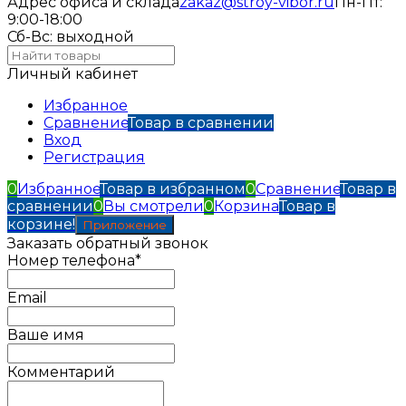
Адрес офиса и склада
zakaz@stroy-vibor.ru
Пн-Пт:
9:00-18:00
Сб-Вс: выходной
Личный кабинет
Избранное
Сравнение
Товар в сравнении
Вход
Регистрация
0
Избранное
Товар в избранном
0
Сравнение
Товар в
сравнении
0
Вы смотрели
0
Корзина
Товар в
корзине!
Приложение
Заказать обратный звонок
Номер телефона*
Email
Ваше имя
Комментарий