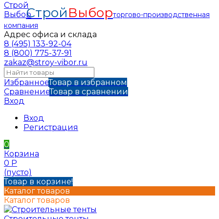
Строй
Выбор
торгово-производственная
компания
Адрес офиса и склада
8 (495) 133-92-04
8 (800) 775-37-91
zakaz@stroy-vibor.ru
Избранное
Товар в избранном
Сравнение
Товар в сравнении
Вход
Вход
Регистрация
0
Корзина
0
Р
(пусто)
Товар в корзине!
Каталог товаров
Каталог товаров
Строительные тенты