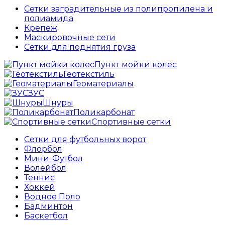
Сетки заградительные из полипропилена и
полиамида
Крепеж
Маскировочные сети
Сетки для поднятия груза
Пункт мойки колес
Геотекстиль
Геоматериалы
ЗУС
Шнуры
Поликарбонат
Спортивные сетки
Сетки для футбольных ворот
Флорбол
Мини-Футбол
Волейбол
Теннис
Хоккей
Водное Поло
Бадминтон
Баскетбол