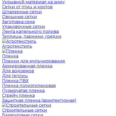
Укрывной материал на зиму
Сетки от птиц и кротов
Шпалерные сетки
Овощные сетки
Заготовка сена
Упаковочные сетки
Лента капельного полива
Теплицы, парники, грядки
Агротекстиль
Пленка
Пленки для мульчирования
Армированная пленка
Для водоемов
Для теплиц
Пленка ПВХ
Пленка полиэтиленовая
Пузырчатая пленка
Cтрейч пленка
Защитная пленка (архитектурная)
Строительные сетки
Базальтовые сетки