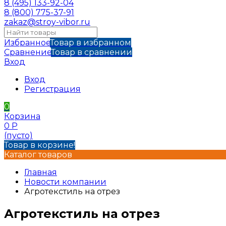
8 (495) 133-92-04
8 (800) 775-37-91
zakaz@stroy-vibor.ru
Избранное
Товар в избранном
Сравнение
Товар в сравнении
Вход
Вход
Регистрация
0
Корзина
0
Р
(пусто)
Товар в корзине!
Каталог товаров
Главная
Новости компании
Агротекстиль на отрез
Агротекстиль на отрез