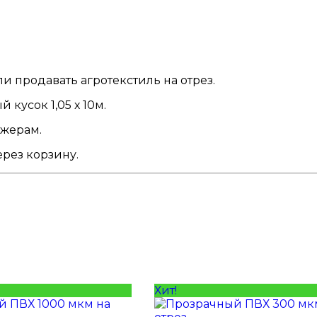
и продавать агротекстиль на отрез.
кусок 1,05 х 10м.
джерам.
ерез корзину.
Хит!