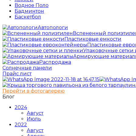
Водное Поло
Бадминтон
Баскетбол
Автопологи
Вспененный полиэтиле
Пластиковые емкости
Пластиковые евр
Упаковочные сетки 
Армирующие материал
Распродажа
Солнечные панели
Прайс лист
Перейти в фотогалерею
Блог
2024
Август
Июль
2022
Август