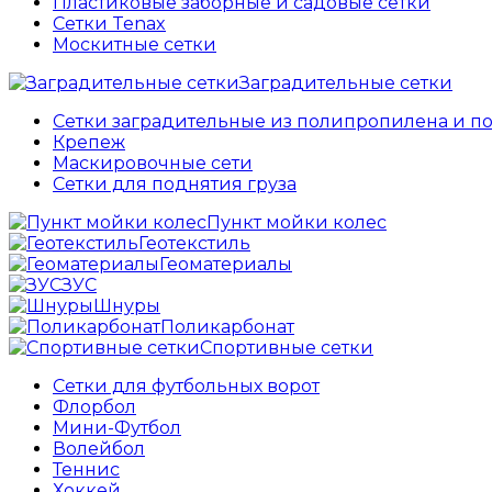
Пластиковые заборные и садовые сетки
Сетки Tenax
Москитные сетки
Заградительные сетки
Сетки заградительные из полипропилена и п
Крепеж
Маскировочные сети
Сетки для поднятия груза
Пункт мойки колес
Геотекстиль
Геоматериалы
ЗУС
Шнуры
Поликарбонат
Спортивные сетки
Сетки для футбольных ворот
Флорбол
Мини-Футбол
Волейбол
Теннис
Хоккей