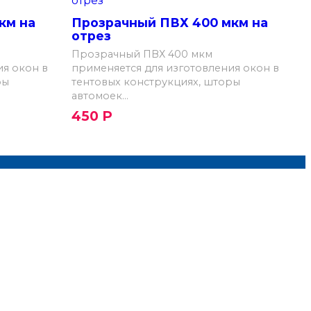
км на
Прозрачный ПВХ 400 мкм на
отрез
Прозрачный ПВХ 400 мкм
ия окон в
применяется для изготовления окон в
ры
тентовых конструкциях, шторы
автомоек...
450
Р