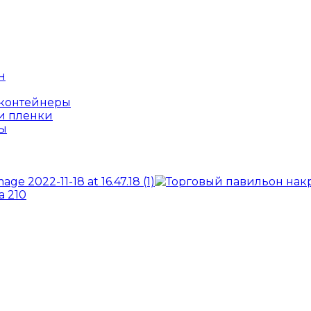
н
оконтейнеры
и пленки
ы