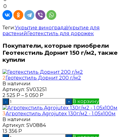
0
Теги:
Укрытие винограда
Укрытие для
растений
Геотекстиль для дорожек
Покупатели, которые приобрели
Геотекстиль Дорнит 150 г/м2, также
купили
2
Геотекстиль Дорнит 200 г/м2
В наличии
Артикул:
SV03251
2 525
Р
–
5 050
Р
В корзину
-
+
3
Агротекстиль Agrojutex 130г/м2 - 1.05х100м
В наличии
Артикул:
SV0884
13 356
Р