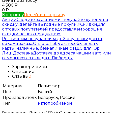
Цена по запросу
4 300
Р
0
Р
В корзину
Перейти в корзину
Акции
Следите за акциями! получайте купоны на
скидку, делайте выгодные покупки!
Скидки
Для
оптовых покупателей предоставляем хорошие
скидки на всю продукцию.
Розничным покупателям действуют скидки от
объема заказа.
Оплата
Любые способы оплаты,
карты, наличные, безналичные с НДС для Юр.
Лиц.
Доставка
Доставка до адреса нашим авто или
самовывоз со склада г. Люберцы
Характеристики
Описание
Отзывы
0
Материал
Полиэфир
Цвет
Белый
Производитель
Беларусь, Россия
Тип
иглопробивной
Геотекстиль Дорнит 150 г/м2 нашел применение в