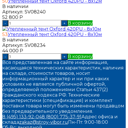
50
Утепленный тент Oxford 420PU - 8x12м
В наличии
Артикул:
SV08240
52 800
Р
В корзину
-
+
53
Утепленный тент Oxford 420PU - 8x10м
В наличии
Артикул:
SV08234
44 000
Р
В корзину
-
+
Вся представленная на сайте информация,
касающаяся технических характеристик, наличия
на складе, стоимости товаров, носит
информационный характер и ни при каких
условиях не является публичной офертой,
определяемой положениями Статьи 437(2)
Гражданского кодекса РФ. Технические
характеристики (спецификация) и комплект
поставки товара могут быть изменены продавцом
без предварительного уведомления.
8 (495) 133-92-04
8 (800) 775-37-91
Адрес офиса и
склада
zakaz@stroy-vibor.ru
Пн-Пт: 9:00-18:00
Сб-Вс: выходной