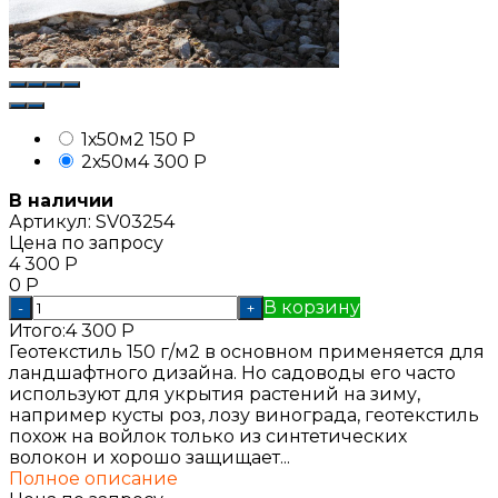
1х50м
2 150
Р
2х50м
4 300
Р
В наличии
Артикул:
SV03254
Цена по запросу
4 300
Р
0
Р
В корзину
-
+
Итого:
4 300
Р
Геотекстиль 150 г/м2 в основном применяется для
ландшафтного дизайна. Но садоводы его часто
используют для укрытия растений на зиму,
например кусты роз, лозу винограда, геотекстиль
похож на войлок только из синтетических
волокон и хорошо защищает...
Полное описание