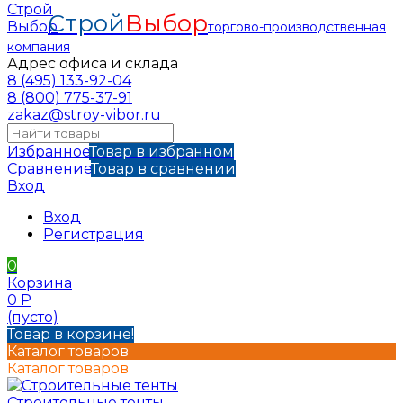
Строй
Выбор
торгово-производственная
компания
Адрес офиса и склада
8 (495) 133-92-04
8 (800) 775-37-91
zakaz@stroy-vibor.ru
Избранное
Товар в избранном
Сравнение
Товар в сравнении
Вход
Вход
Регистрация
0
Корзина
0
Р
(пусто)
Товар в корзине!
Каталог товаров
Каталог товаров
Строительные тенты