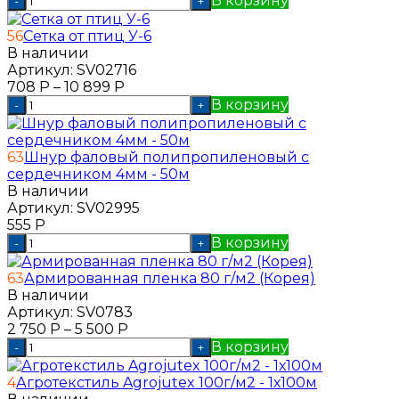
В корзину
-
+
56
Сетка от птиц У-6
В наличии
Артикул:
SV02716
708
Р
–
10 899
Р
В корзину
-
+
63
Шнур фаловый полипропиленовый с
сердечником 4мм - 50м
В наличии
Артикул:
SV02995
555
Р
В корзину
-
+
63
Армированная пленка 80 г/м2 (Корея)
В наличии
Артикул:
SV0783
2 750
Р
–
5 500
Р
В корзину
-
+
4
Агротекстиль Agrojutex 100г/м2 - 1х100м