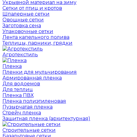
Укрывной материал на зиму
Сетки от птиц и кротов
Шпалерные сетки
Овощные сетки
Заготовка сена
Упаковочные сетки
Лента капельного полива
Теплицы, парники, грядки
Агротекстиль
Пленка
Пленки для мульчирования
Армированная пленка
Для водоемов
Для теплиц
Пленка ПВХ
Пленка полиэтиленовая
Пузырчатая пленка
Cтрейч пленка
Защитная пленка (архитектурная)
Строительные сетки
Базальтовые сетки