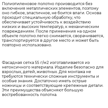
Полиэтиленовое
полотно
производится
без
включения
металлических
элементов
,
поэтому
оно
гибкое
,
эластичное
,
не
боится
влаги
.
Основа
проходит
специальную
обработку
,
что
обеспечивает
устойчивость
к
воздействию
низких
и
высоких
температур
, к
механическим
повреждениям
.
После
применения
на
одном
объекте
полотно
легко
снимается
,
сворачивается,
транспортируется
в
другое
место и может быть
повторно использовано
.
Фасадная
сетка
55
г
/
м2
изготавливается
из
нетоксичного
материала
. Изделие
безопасно
для
взрослых
,
детей
,
животных
.
Для монтажа
не
требуются технически
сложные
инструменты
и
особые
знания
.
Достаточно
иметь
острые
ножницы
и
соответствующие
крепежные
детали
.
Эти
преимущества
объясняют
большую
востребованность
полотна
.