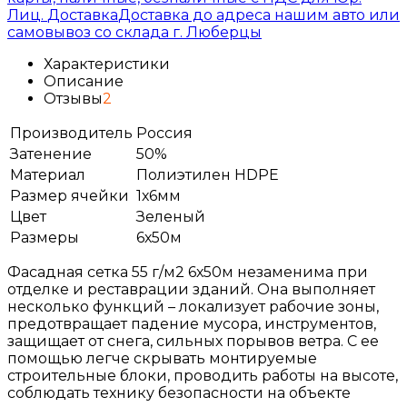
Лиц.
Доставка
Доставка до адреса нашим авто или
самовывоз со склада г. Люберцы
Характеристики
Описание
Отзывы
2
Производитель
Россия
Затенение
50%
Материал
Полиэтилен HDPE
Размер ячейки
1х6мм
Цвет
Зеленый
Размеры
6х50м
Фасадная
сетка
55
г
/
м2 6х50м
незаменима
при
отделке
и
реставрации
зданий
.
Она
выполняет
несколько
функций
–
локализует
рабочие
зоны
,
предотвращает
падение
мусора
,
инструментов
,
защищает
от
снега
,
сильных
порывов
ветра
.
С
ее
помощью
легче
скрывать
монтируемые
строительные
блоки
,
проводить
работы
на
высоте
,
соблюдать
технику
безопасности
на
объекте