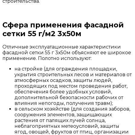
строительства
.
Сфера применения фасадной
сетки 55 г/м2 3х50м
Отличные
эксплуатационные
характеристики
фасадной
сетки
55
г
3х50м
объясняют
ее
широкое
применение
.
Полотно
используют:
на
стройке
(
для
ограждения
площадки
,
укрытия
строительных
лесов
и
материалов
от
атмосферных
осадков
,
защиты
людей
,
проходящих
под
местом
проведения
работ
,
обеспечения
более
удобных
условий
,
дополнительной
безопасности
рабочих
от
влияния
непогоды
,
получения
травм
);
в
сельском
хозяйстве
(
для
создания
заборов
,
сооружения
элементов
,
защищающих
растения
от
палящих
лучей
солнца
,
неблагоприятных
метеоусловий
,
защиты
ягод
,
овощей
,
фруктов
от
птиц
,
организации