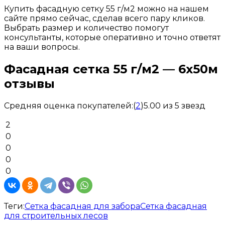
Купить
фасадную
сетку
55
г
/
м2
можно
на
нашем
сайте
прямо
сейчас
,
сделав
всего
пару
кликов
.
Выбрать
размер
и
количество
помогут
консультанты
,
которые
оперативно
и
точно
ответят
на
ваши
вопросы
.
Фасадная сетка 55 г/м2 — 6х50м
отзывы
Средняя оценка покупателей:
(
2
)
5.00 из 5 звезд
2
0
0
0
0
Теги:
Сетка фасадная для забора
Сетка фасадная
для строительных лесов