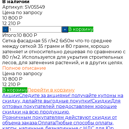
В наличии
Артикул:
SV05549
Цена по запросу
10 800
Р
12 210
Р
В корзину
-
+
Итого:
10 800
Р
Сетка фасадная 55 г/м2 6х50м что-то среднее
между сеткой 35 грамм и 80 грамм, хорошо
затеняет и относительно дешевая по сравнению с
80 г/м2. Используется для укрытия строительных
лесов, для затенения растений, и в других целях.
Полное описание
Цена по запросу
10 800
Р
12 210
Р
В корзину
Перейти в корзину
Акции
Следите за акциями! получайте купоны на
скидку, делайте выгодные покупки!
Скидки
Для
оптовых покупателей предоставляем хорошие
скидки на всю продукцию.
Розничным покупателям действуют скидки от
объема заказа.
Оплата
Любые способы оплаты,
карты, наличные, безналичные с НДС для Юр.