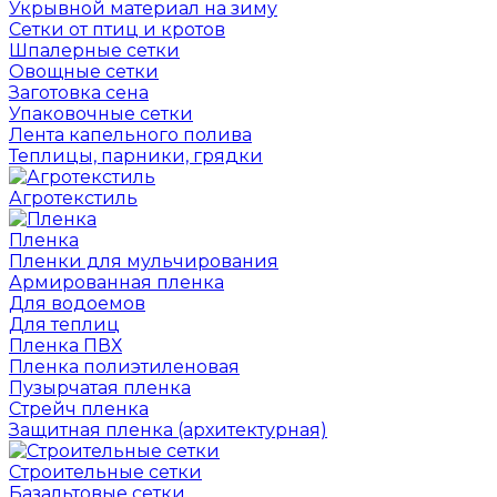
Укрывной материал на зиму
Сетки от птиц и кротов
Шпалерные сетки
Овощные сетки
Заготовка сена
Упаковочные сетки
Лента капельного полива
Теплицы, парники, грядки
Агротекстиль
Пленка
Пленки для мульчирования
Армированная пленка
Для водоемов
Для теплиц
Пленка ПВХ
Пленка полиэтиленовая
Пузырчатая пленка
Cтрейч пленка
Защитная пленка (архитектурная)
Строительные сетки
Базальтовые сетки