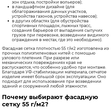
зон
отдыха
,
постройки
вольеров
);
в
ландшафтном
дизайне
(
для
облагораживания
дачных
участков
,
устройства
газонов
,
устройства
навесов
);
в
других
областях
(
для
обустройства
спортивных
площадок
,
лыжных
трасс
,
создания
барьеров
от
выпадения
сыпучих
грузов
при
перевозке
,
возведении
видимого
ограждения
в
местах
,
где
это
необходимо
).
Фасадная
сетка
плотностью
55
г
/
м2
изготовлена
из
прочных
полиэтиленовых
нитей
с
помощью
узлового
плетения
.
При
разрезе
или
механических
повреждениях
края
не
распускаются
,
что
особенно
удобно
при
монтаже
.
Благодаря
УФ
-
стабилизации
материала
,
сетчатое
изделие
имеет
большой
срок
эксплуатации
.
Оно
подходит
для
использования
при
возведении
зданий
и
сооружений
любой
этажности.
Почему выбирают фасадную
сетку 55 г/м2?