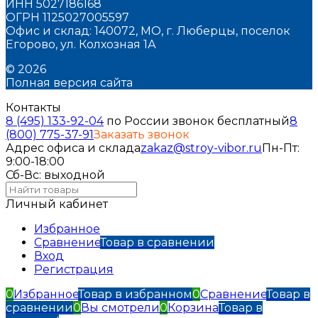
ИНН 5027186168
ОГРН 1125027005597
Офис и склад: 140072, МО, г. Люберцы, поселок
Егорово, ул. Колхозная 1А
© 2026
Полная версия сайта
Контакты
8 (495) 133-92-04
по России звонок бесплатный
8
(800) 775-37-91
Заказать звонок
Адрес офиса и склада
zakaz@stroy-vibor.ru
Пн-Пт:
9:00-18:00
Сб-Вс: выходной
Личный кабинет
Избранное
Сравнение
Товар в сравнении
Вход
Регистрация
0
Избранное
Товар в избранном
0
Сравнение
Товар в
сравнении
0
Вы смотрели
0
Корзина
Товар в