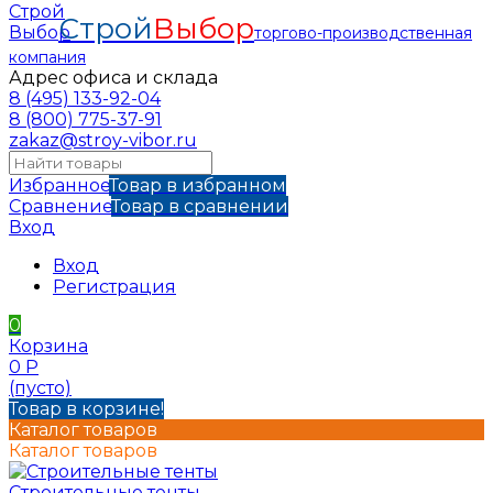
Строй
Выбор
торгово-производственная
компания
Адрес офиса и склада
8 (495) 133-92-04
8 (800) 775-37-91
zakaz@stroy-vibor.ru
Избранное
Товар в избранном
Сравнение
Товар в сравнении
Вход
Вход
Регистрация
0
Корзина
0
Р
(пусто)
Товар в корзине!
Каталог товаров
Каталог товаров
Строительные тенты