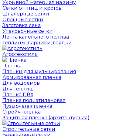
Укрывной материал на зиму
Сетки от птиц и кротов
Шпалерные сетки
Овощные сетки
Заготовка сена
Упаковочные сетки
Лента капельного полива
Теплицы, парники, грядки
Агротекстиль
Пленка
Пленки для мульчирования
Армированная пленка
Для водоемов
Для теплиц
Пленка ПВХ
Пленка полиэтиленовая
Пузырчатая пленка
Cтрейч пленка
Защитная пленка (архитектурная)
Строительные сетки
Базальтовые сетки