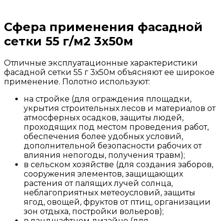
Сфера применения фасадной
сетки 55 г/м2 3х50м
Отличные
эксплуатационные
характеристики
фасадной
сетки
55
г
3х50м
объясняют
ее
широкое
применение
.
Полотно
используют:
на
стройке
(
для
ограждения
площадки
,
укрытия
строительных
лесов
и
материалов
от
атмосферных
осадков
,
защиты
людей
,
проходящих
под
местом
проведения
работ
,
обеспечения
более
удобных
условий
,
дополнительной
безопасности
рабочих
от
влияния
непогоды
,
получения
травм
);
в
сельском
хозяйстве
(
для
создания
заборов
,
сооружения
элементов
,
защищающих
растения
от
палящих
лучей
солнца
,
неблагоприятных
метеоусловий
,
защиты
ягод
,
овощей
,
фруктов
от
птиц
,
организации
зон
отдыха
,
постройки
вольеров
);
в
ландшафтном
дизайне
(
для