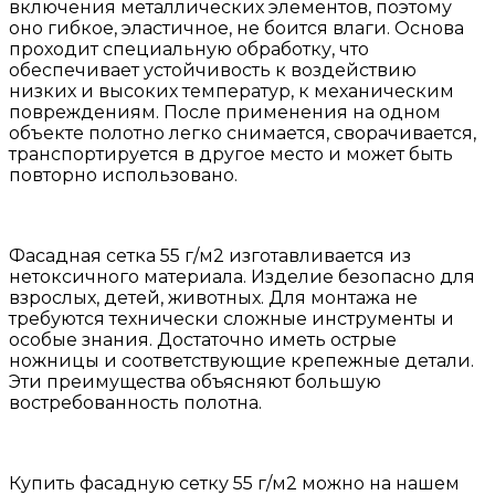
включения
металлических
элементов
,
поэтому
оно
гибкое
,
эластичное
,
не
боится
влаги
.
Основа
проходит
специальную
обработку
,
что
обеспечивает
устойчивость
к
воздействию
низких
и
высоких
температур
, к
механическим
повреждениям
.
После
применения
на
одном
объекте
полотно
легко
снимается
,
сворачивается,
транспортируется
в
другое
место и может быть
повторно использовано
.
Фасадная
сетка
55
г
/
м2
изготавливается
из
нетоксичного
материала
. Изделие
безопасно
для
взрослых
,
детей
,
животных
.
Для монтажа
не
требуются технически
сложные
инструменты
и
особые
знания
.
Достаточно
иметь
острые
ножницы
и
соответствующие
крепежные
детали
.
Эти
преимущества
объясняют
большую
востребованность
полотна
.
Купить
фасадную
сетку
55
г
/
м2
можно
на
нашем