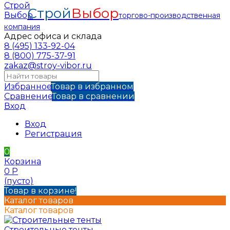
Строй
Выбор
торгово-производственная
компания
Адрес офиса и склада
8 (495) 133-92-04
8 (800) 775-37-91
zakaz@stroy-vibor.ru
Избранное
Товар в избранном
Сравнение
Товар в сравнении
Вход
Вход
Регистрация
0
Корзина
0
Р
(пусто)
Товар в корзине!
Каталог товаров
Каталог товаров
Строительные тенты