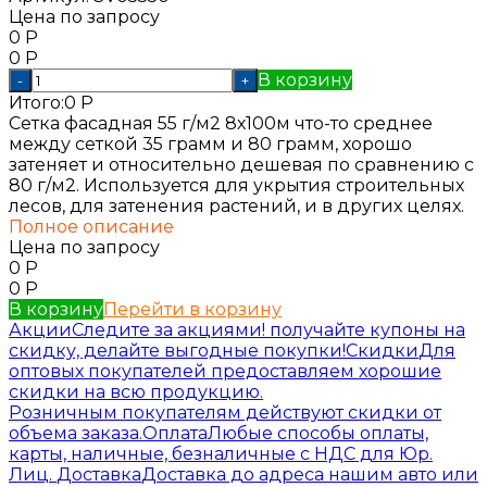
Цена по запросу
0
Р
0
Р
В корзину
-
+
Итого:
0
Р
Сетка фасадная 55 г/м2 8х100м что-то среднее
между сеткой 35 грамм и 80 грамм, хорошо
затеняет и относительно дешевая по сравнению с
80 г/м2. Используется для укрытия строительных
лесов, для затенения растений, и в других целях.
Полное описание
Цена по запросу
0
Р
0
Р
В корзину
Перейти в корзину
Акции
Следите за акциями! получайте купоны на
скидку, делайте выгодные покупки!
Скидки
Для
оптовых покупателей предоставляем хорошие
скидки на всю продукцию.
Розничным покупателям действуют скидки от
объема заказа.
Оплата
Любые способы оплаты,
карты, наличные, безналичные с НДС для Юр.
Лиц.
Доставка
Доставка до адреса нашим авто или