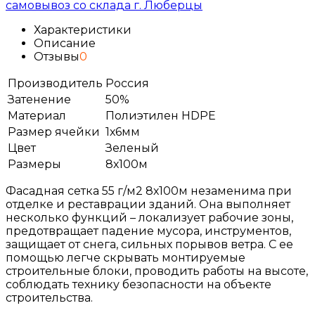
самовывоз со склада г. Люберцы
Характеристики
Описание
Отзывы
0
Производитель
Россия
Затенение
50%
Материал
Полиэтилен HDPE
Размер ячейки
1х6мм
Цвет
Зеленый
Размеры
8х100м
Фасадная
сетка
55
г
/
м2 8х100м
незаменима
при
отделке
и
реставрации
зданий
.
Она
выполняет
несколько
функций
–
локализует
рабочие
зоны
,
предотвращает
падение
мусора
,
инструментов
,
защищает
от
снега
,
сильных
порывов
ветра
.
С
ее
помощью
легче
скрывать
монтируемые
строительные
блоки
,
проводить
работы
на
высоте
,
соблюдать
технику
безопасности
на
объекте
строительства
.