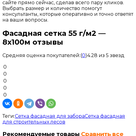
сайте
прямо
сейчас
,
сделав
всего
пару
кликов
.
Выбрать
размер
и
количество
помогут
консультанты
,
которые
оперативно
и
точно
ответят
на
ваши
вопросы
.
Фасадная сетка 55 г/м2 —
8х100м отзывы
Средняя оценка покупателей:
(
0
)
4.28 из 5 звезд
0
0
0
0
0
Теги:
Сетка фасадная для забора
Сетка фасадная
для строительных лесов
Рекомендуемые товары
Сравнить все