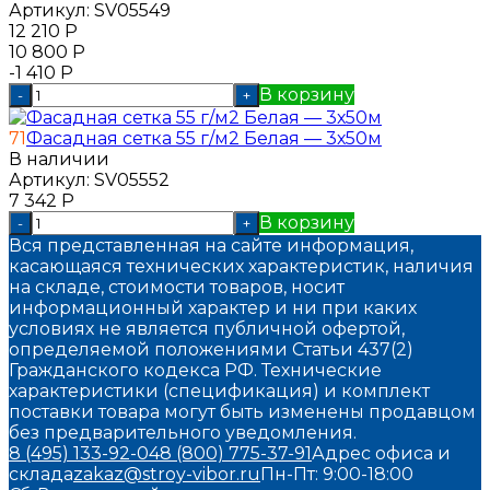
Артикул:
SV05549
12 210
Р
10 800
Р
-1 410
Р
В корзину
-
+
71
Фасадная сетка 55 г/м2 Белая — 3х50м
В наличии
Артикул:
SV05552
7 342
Р
В корзину
-
+
Вся представленная на сайте информация,
касающаяся технических характеристик, наличия
на складе, стоимости товаров, носит
информационный характер и ни при каких
условиях не является публичной офертой,
определяемой положениями Статьи 437(2)
Гражданского кодекса РФ. Технические
характеристики (спецификация) и комплект
поставки товара могут быть изменены продавцом
без предварительного уведомления.
8 (495) 133-92-04
8 (800) 775-37-91
Адрес офиса и
склада
zakaz@stroy-vibor.ru
Пн-Пт: 9:00-18:00