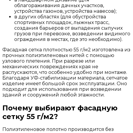
облагораживания
дачных
участков
,
устройства
газонов
,
устройства
навесов
);
в
других
областях
(
для
обустройства
спортивных
площадок
,
лыжных
трасс
,
создания
барьеров
от
выпадения
сыпучих
грузов
при
перевозке
,
возведении
видимого
ограждения
в
местах
,
где
это
необходимо
).
Фасадная
сетка
плотностью
55
г
/
м2
изготовлена
из
прочных
полиэтиленовых
нитей
с
помощью
узлового
плетения
.
При
разрезе
или
механических
повреждениях
края
не
распускаются
,
что
особенно
удобно
при
монтаже
.
Благодаря
УФ
-
стабилизации
материала
,
сетчатое
изделие
имеет
большой
срок
эксплуатации
.
Оно
подходит
для
использования
при
возведении
зданий
и
сооружений
любой
этажности.
Почему выбирают фасадную
сетку 55 г/м2?
Полиэтиленовое
полотно
производится
без