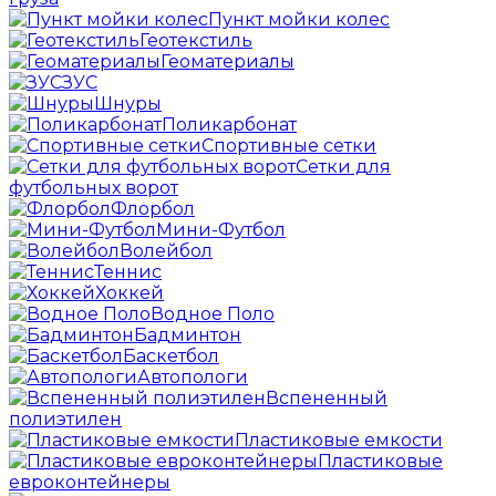
Пункт мойки колес
Геотекстиль
Геоматериалы
ЗУС
Шнуры
Поликарбонат
Спортивные сетки
Сетки для
футбольных ворот
Флорбол
Мини-Футбол
Волейбол
Теннис
Хоккей
Водное Поло
Бадминтон
Баскетбол
Автопологи
Вспененный
полиэтилен
Пластиковые емкости
Пластиковые
евроконтейнеры