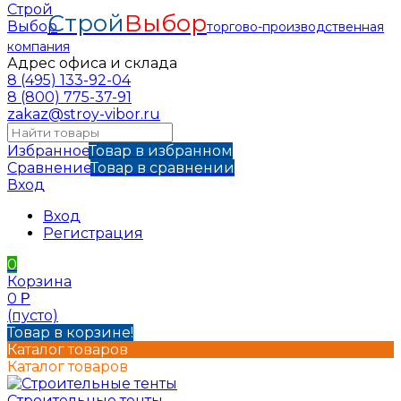
Строй
Выбор
торгово-производственная
компания
Адрес офиса и склада
8 (495) 133-92-04
8 (800) 775-37-91
zakaz@stroy-vibor.ru
Избранное
Товар в избранном
Сравнение
Товар в сравнении
Вход
Вход
Регистрация
0
Корзина
0
Р
(пусто)
Товар в корзине!
Каталог товаров
Каталог товаров
Строительные тенты