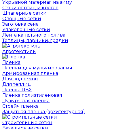
Укрывной материал на зиму
Сетки от птиц и кротов
Шпалерные сетки
Овощные сетки
Заготовка сена
Упаковочные сетки
Лента капельного полива
Теплицы, парники, грядки
Агротекстиль
Пленка
Пленки для мульчирования
Армированная пленка
Для водоемов
Для теплиц
Пленка ПВХ
Пленка полиэтиленовая
Пузырчатая пленка
Cтрейч пленка
Защитная пленка (архитектурная)
Строительные сетки
Базальтовые сетки