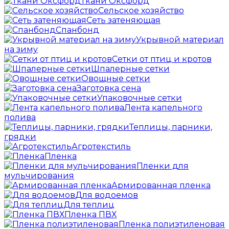
Ткани Оксфорд
Сельское хозяйство
Сеть затеняющая
Спанбонд
Укрывной материал
на зиму
Сетки от птиц и кротов
Шпалерные сетки
Овощные сетки
Заготовка сена
Упаковочные сетки
Лента капельного
полива
Теплицы, парники,
грядки
Агротекстиль
Пленка
Пленки для
мульчирования
Армированная пленка
Для водоемов
Для теплиц
Пленка ПВХ
Пленка полиэтиленовая