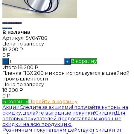
В наличии
Артикул:
SV04786
Цена по запросу
18 200
Р
0
Р
В корзину
-
+
Итого:
18 200
Р
Пленка ПВХ 200 микрон используется в швейной
промышленности
Цена по запросу
18 200
Р
0
Р
В корзину
Перейти в корзину
Акции
Следите за акциями! получайте купоны на
скидку, делайте выгодные покупки!
Скидки
Для
оптовых покупателей предоставляем хорошие
скидки на всю продукцию.
Розничным покупателям действуют скидки от