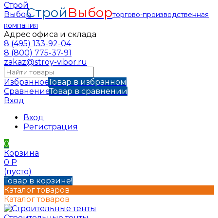
Строй
Выбор
торгово-производственная
компания
Адрес офиса и склада
8 (495) 133-92-04
8 (800) 775-37-91
zakaz@stroy-vibor.ru
Избранное
Товар в избранном
Сравнение
Товар в сравнении
Вход
Вход
Регистрация
0
Корзина
0
Р
(пусто)
Товар в корзине!
Каталог товаров
Каталог товаров
Строительные тенты