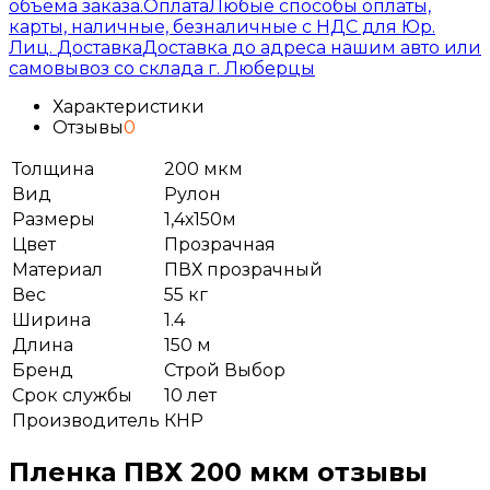
объема заказа.
Оплата
Любые способы оплаты,
карты, наличные, безналичные с НДС для Юр.
Лиц.
Доставка
Доставка до адреса нашим авто или
самовывоз со склада г. Люберцы
Характеристики
Отзывы
0
Толщина
200 мкм
Вид
Рулон
Размеры
1,4х150м
Цвет
Прозрачная
Материал
ПВХ прозрачный
Вес
55 кг
Ширина
1.4
Длина
150 м
Бренд
Строй Выбор
Срок службы
10 лет
Производитель
КНР
Пленка ПВХ 200 мкм отзывы