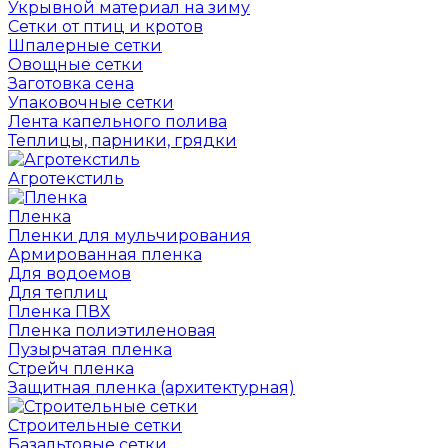
Укрывной материал на зиму
Сетки от птиц и кротов
Шпалерные сетки
Овощные сетки
Заготовка сена
Упаковочные сетки
Лента капельного полива
Теплицы, парники, грядки
Агротекстиль
Пленка
Пленки для мульчирования
Армированная пленка
Для водоемов
Для теплиц
Пленка ПВХ
Пленка полиэтиленовая
Пузырчатая пленка
Cтрейч пленка
Защитная пленка (архитектурная)
Строительные сетки
Базальтовые сетки