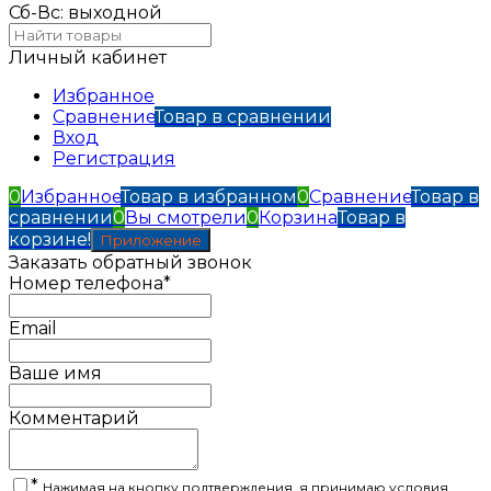
Сб-Вс: выходной
Личный кабинет
Избранное
Сравнение
Товар в сравнении
Вход
Регистрация
0
Избранное
Товар в избранном
0
Сравнение
Товар в
сравнении
0
Вы смотрели
0
Корзина
Товар в
корзине!
Приложение
Заказать обратный звонок
Номер телефона*
Email
Ваше имя
Комментарий
*
Нажимая на кнопку подтверждения, я принимаю условия