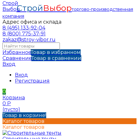
Строй
Выбор
торгово-производственная
компания
Адрес офиса и склада
8 (495) 133-92-04
8 (800) 775-37-91
zakaz@stroy-vibor.ru
Избранное
Товар в избранном
Сравнение
Товар в сравнении
Вход
Вход
Регистрация
0
Корзина
0
Р
(пусто)
Товар в корзине!
Каталог товаров
Каталог товаров
Строительные тенты