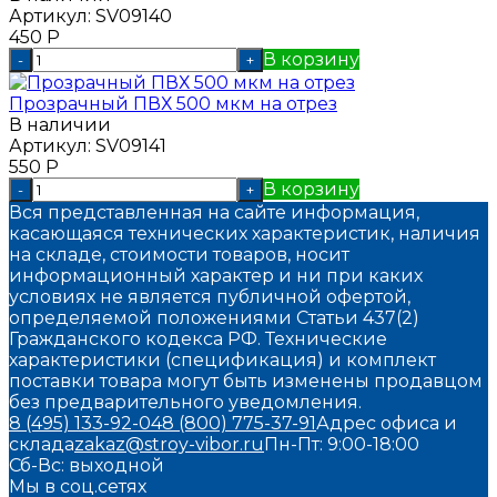
Артикул:
SV09140
450
Р
В корзину
-
+
Прозрачный ПВХ 500 мкм на отрез
В наличии
Артикул:
SV09141
550
Р
В корзину
-
+
Вся представленная на сайте информация,
касающаяся технических характеристик, наличия
на складе, стоимости товаров, носит
информационный характер и ни при каких
условиях не является публичной офертой,
определяемой положениями Статьи 437(2)
Гражданского кодекса РФ. Технические
характеристики (спецификация) и комплект
поставки товара могут быть изменены продавцом
без предварительного уведомления.
8 (495) 133-92-04
8 (800) 775-37-91
Адрес офиса и
склада
zakaz@stroy-vibor.ru
Пн-Пт: 9:00-18:00
Сб-Вс: выходной
Мы в соц.сетях