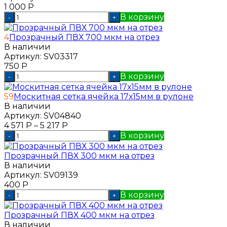
1 000
Р
В корзину
-
+
4
Прозрачный ПВХ 700 мкм на отрез
В наличии
Артикул:
SV03317
750
Р
В корзину
-
+
59
Москитная сетка ячейка 17х15мм в рулоне
В наличии
Артикул:
SV04840
4 571
Р
–
5 217
Р
В корзину
-
+
Прозрачный ПВХ 300 мкм на отрез
В наличии
Артикул:
SV09139
400
Р
В корзину
-
+
Прозрачный ПВХ 400 мкм на отрез
В наличии