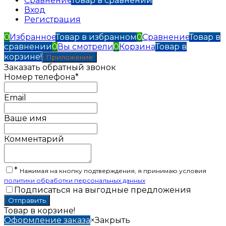
Сравнение
Товар в сравнении
Вход
Регистрация
0
Избранное
Товар в избранном
0
Сравнение
Товар в
сравнении
0
Вы смотрели
0
Корзина
Товар в
корзине!
Приложение
Заказать обратный звонок
Номер телефона*
Email
Ваше имя
Комментарий
*
Нажимая на кнопку подтверждения, я принимаю условия
политики обработки персональных данных
Подписаться на выгодные предложения
Товар в корзине!
Оформление заказа
×
Закрыть