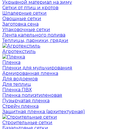
Укрывной материал на зиму
Сетки от птиц и кротов
Шпалерные сетки
Овощные сетки
Заготовка сена
Упаковочные сетки
Лента капельного полива
Теплицы, парники, грядки
Агротекстиль
Пленка
Пленки для мульчирования
Армированная пленка
Для водоемов
Для теплиц
Пленка ПВХ
Пленка полиэтиленовая
Пузырчатая пленка
Cтрейч пленка
Защитная пленка (архитектурная)
Строительные сетки
Базальтовые сетки