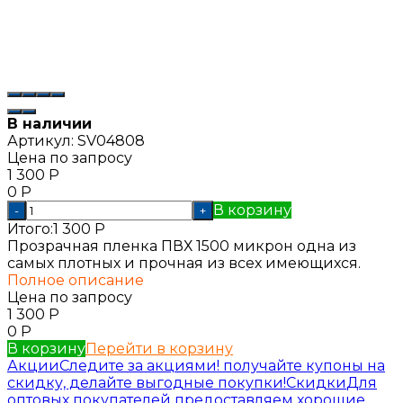
В наличии
Артикул:
SV04808
Цена по запросу
1 300
Р
0
Р
В корзину
-
+
Итого:
1 300
Р
Прозрачная пленка ПВХ 1500 микрон одна из
самых плотных и прочная из всех имеющихся.
Полное описание
Цена по запросу
1 300
Р
0
Р
В корзину
Перейти в корзину
Акции
Следите за акциями! получайте купоны на
скидку, делайте выгодные покупки!
Скидки
Для
оптовых покупателей предоставляем хорошие