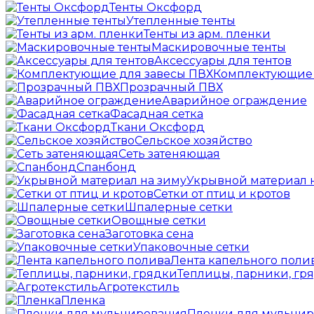
Тенты Оксфорд
Утепленные тенты
Тенты из арм. пленки
Маскировочные тенты
Аксессуары для тентов
Комплектующие 
Прозрачный ПВХ
Аварийное ограждение
Фасадная сетка
Ткани Оксфорд
Сельское хозяйство
Сеть затеняющая
Спанбонд
Укрывной материал 
Сетки от птиц и кротов
Шпалерные сетки
Овощные сетки
Заготовка сена
Упаковочные сетки
Лента капельного поли
Теплицы, парники, гр
Агротекстиль
Пленка
Пленки для мульчи