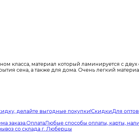
ном класса, материал который ламинируется с двух 
рытия сена, а также для дома. Очень легкий материал
кидку, делайте выгодные покупки!
Скидки
Для опто
ма заказа.
Оплата
Любые способы оплаты, карты, нал
ывоз со склада г. Люберцы