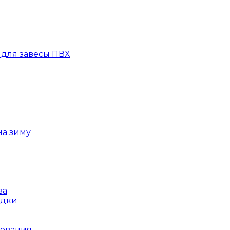
для завесы ПВХ
на зиму
ва
ядки
рования