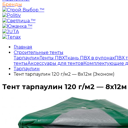
Бренды
Главная
Строительные тенты
Тарпаулин
Тенты ПВХ
Ткань ПВХ в рулонах
ПВХ т
тенты
Аксессуары для тентов
Комплектующие д
Тарпаулин
Тент тарпаулин 120 г/м2 — 8x12м (Эконом)
Тент тарпаулин 120 г/м2 — 8x12м