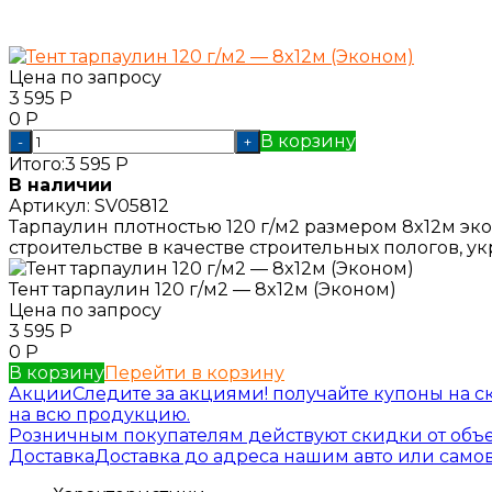
Цена по запросу
3 595
Р
0
Р
В корзину
-
+
Итого:
3 595
Р
В наличии
Артикул:
SV05812
Тарпаулин плотностью 120 г/м2 размером 8x12м эко
строительстве в качестве строительных пологов, ук
Тент тарпаулин 120 г/м2 — 8x12м (Эконом)
Цена по запросу
3 595
Р
0
Р
В корзину
Перейти в корзину
Акции
Следите за акциями! получайте купоны на с
на всю продукцию.
Розничным покупателям действуют скидки от объе
Доставка
Доставка до адреса нашим авто или самов