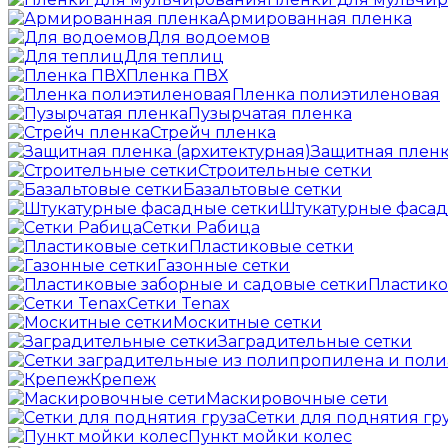
Армированная пленка
Для водоемов
Для теплиц
Пленка ПВХ
Пленка полиэтиленовая
Пузырчатая пленка
Cтрейч пленка
Защитная пленк
Строительные сетки
Базальтовые сетки
Штукатурные фасад
Сетки Рабица
Пластиковые сетки
Газонные сетки
Пластико
Сетки Tenax
Москитные сетки
Заградительные сетки
Крепеж
Маскировочные сети
Сетки для поднятия гр
Пункт мойки колес