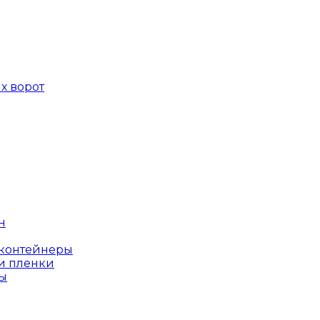
х ворот
н
оконтейнеры
и пленки
ы