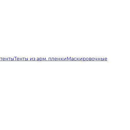
 тенты
Тенты из арм. пленки
Маскировочные