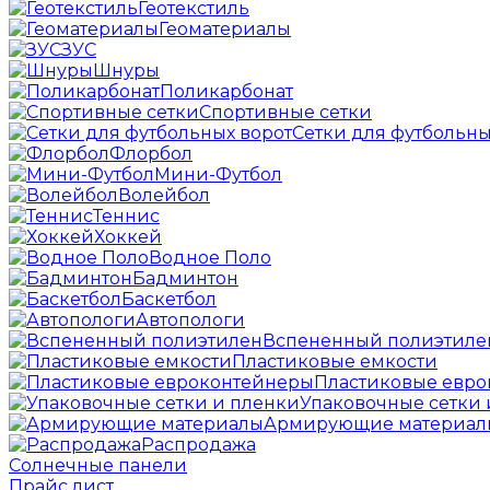
Геотекстиль
Геоматериалы
ЗУС
Шнуры
Поликарбонат
Спортивные сетки
Сетки для футбольны
Флорбол
Мини-Футбол
Волейбол
Теннис
Хоккей
Водное Поло
Бадминтон
Баскетбол
Автопологи
Вспененный полиэтиле
Пластиковые емкости
Пластиковые евр
Упаковочные сетки 
Армирующие материал
Распродажа
Солнечные панели
Прайс лист