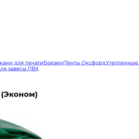
кани для печати
Брезент
Тенты Оксфорд
Утепленные
ля завесы ПВХ
 (Эконом)