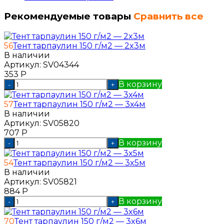
Рекомендуемые товары
Сравнить все
56
Тент тарпаулин 150 г/м2 — 2x3м
В наличии
Артикул:
SV04344
353
Р
В корзину
-
+
57
Тент тарпаулин 150 г/м2 — 3x4м
В наличии
Артикул:
SV05820
707
Р
В корзину
-
+
54
Тент тарпаулин 150 г/м2 — 3x5м
В наличии
Артикул:
SV05821
884
Р
В корзину
-
+
70
Тент тарпаулин 150 г/м2 — 3x6м