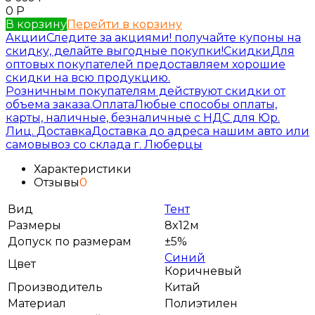
0
Р
В корзину
Перейти в корзину
Акции
Следите за акциями! получайте купоны на
скидку, делайте выгодные покупки!
Скидки
Для
оптовых покупателей предоставляем хорошие
скидки на всю продукцию.
Розничным покупателям действуют скидки от
объема заказа.
Оплата
Любые способы оплаты,
карты, наличные, безналичные с НДС для Юр.
Лиц.
Доставка
Доставка до адреса нашим авто или
самовывоз со склада г. Люберцы
Характеристики
Отзывы
0
Вид
Тент
Размеры
8x12м
Допуск по размерам
±5%
Синий
Цвет
Коричневый
Производитель
Китай
Материал
Полиэтилен