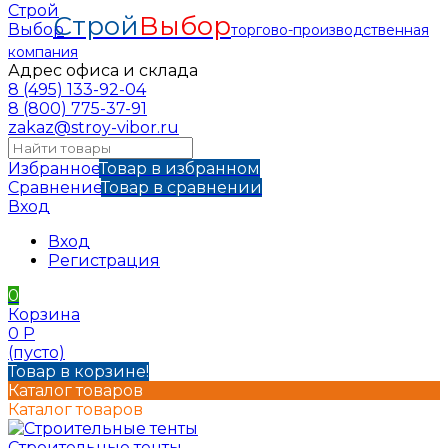
Строй
Выбор
торгово-производственная
компания
Адрес офиса и склада
8 (495) 133-92-04
8 (800) 775-37-91
zakaz@stroy-vibor.ru
Избранное
Товар в избранном
Сравнение
Товар в сравнении
Вход
Вход
Регистрация
0
Корзина
0
Р
(пусто)
Товар в корзине!
Каталог товаров
Каталог товаров
Строительные тенты