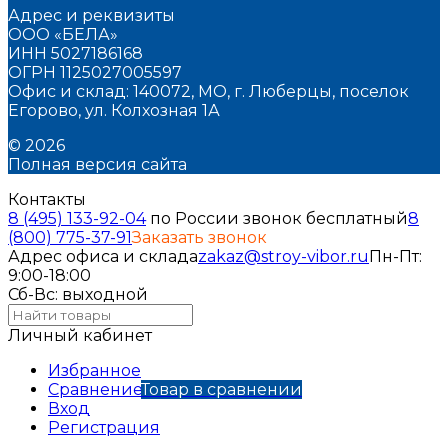
Адрес и реквизиты
ООО «БЕЛА»
ИНН 5027186168
ОГРН 1125027005597
Офис и склад: 140072, МО, г. Люберцы, поселок
Егорово, ул. Колхозная 1А
© 2026
Полная версия сайта
Контакты
8 (495) 133-92-04
по России звонок бесплатный
8
(800) 775-37-91
Заказать звонок
Адрес офиса и склада
zakaz@stroy-vibor.ru
Пн-Пт:
9:00-18:00
Сб-Вс: выходной
Личный кабинет
Избранное
Сравнение
Товар в сравнении
Вход
Регистрация