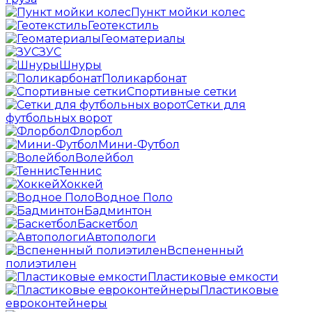
Пункт мойки колес
Геотекстиль
Геоматериалы
ЗУС
Шнуры
Поликарбонат
Спортивные сетки
Сетки для
футбольных ворот
Флорбол
Мини-Футбол
Волейбол
Теннис
Хоккей
Водное Поло
Бадминтон
Баскетбол
Автопологи
Вспененный
полиэтилен
Пластиковые емкости
Пластиковые
евроконтейнеры