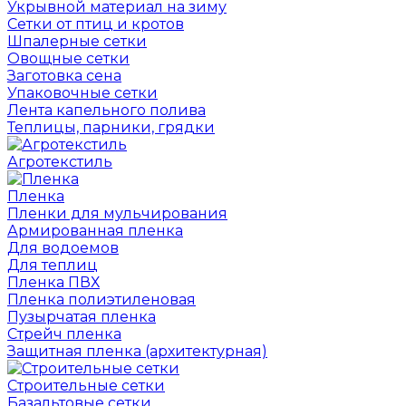
Укрывной материал на зиму
Сетки от птиц и кротов
Шпалерные сетки
Овощные сетки
Заготовка сена
Упаковочные сетки
Лента капельного полива
Теплицы, парники, грядки
Агротекстиль
Пленка
Пленки для мульчирования
Армированная пленка
Для водоемов
Для теплиц
Пленка ПВХ
Пленка полиэтиленовая
Пузырчатая пленка
Cтрейч пленка
Защитная пленка (архитектурная)
Строительные сетки
Базальтовые сетки