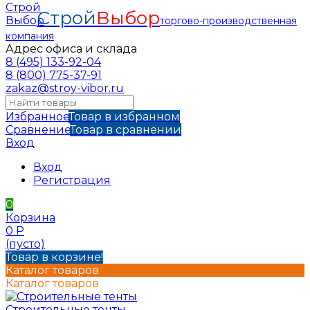
Строй
Выбор
торгово-производственная
компания
Адрес офиса и склада
8 (495) 133-92-04
8 (800) 775-37-91
zakaz@stroy-vibor.ru
Избранное
Товар в избранном
Сравнение
Товар в сравнении
Вход
Вход
Регистрация
0
Корзина
0
Р
(пусто)
Товар в корзине!
Каталог товаров
Каталог товаров
Строительные тенты