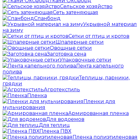
Ткани Оксфорд
Сельское хозяйство
Сеть затеняющая
Спанбонд
Укрывной материал
на зиму
Сетки от птиц и кротов
Шпалерные сетки
Овощные сетки
Заготовка сена
Упаковочные сетки
Лента капельного
полива
Теплицы, парники,
грядки
Агротекстиль
Пленка
Пленки для
мульчирования
Армированная пленка
Для водоемов
Для теплиц
Пленка ПВХ
Пленка полиэтиленовая