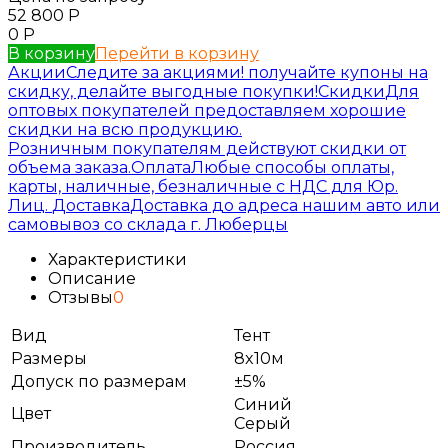
52 800
Р
0
Р
В корзину
Перейти в корзину
Акции
Следите за акциями! получайте купоны на
скидку, делайте выгодные покупки!
Скидки
Для
оптовых покупателей предоставляем хорошие
скидки на всю продукцию.
Розничным покупателям действуют скидки от
объема заказа.
Оплата
Любые способы оплаты,
карты, наличные, безналичные с НДС для Юр.
Лиц.
Доставка
Доставка до адреса нашим авто или
самовывоз со склада г. Люберцы
Характеристики
Описание
Отзывы
0
Вид
Тент
Размеры
8x10м
Допуск по размерам
±5%
Синий
Цвет
Серый
Производитель
Россия