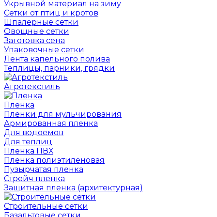
Укрывной материал на зиму
Сетки от птиц и кротов
Шпалерные сетки
Овощные сетки
Заготовка сена
Упаковочные сетки
Лента капельного полива
Теплицы, парники, грядки
Агротекстиль
Пленка
Пленки для мульчирования
Армированная пленка
Для водоемов
Для теплиц
Пленка ПВХ
Пленка полиэтиленовая
Пузырчатая пленка
Cтрейч пленка
Защитная пленка (архитектурная)
Строительные сетки
Базальтовые сетки