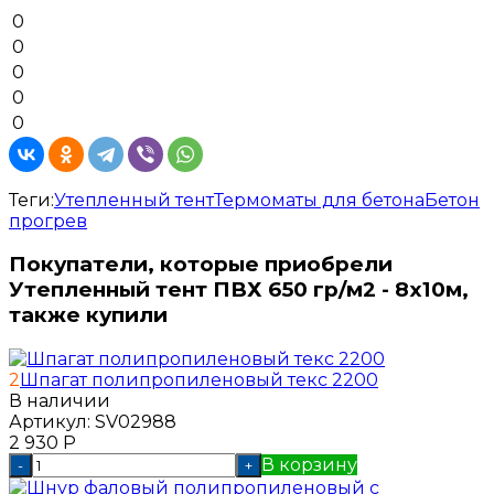
0
0
0
0
0
Теги:
Утепленный тент
Термоматы для бетона
Бетон
прогрев
Покупатели, которые приобрели
Утепленный тент ПВХ 650 гр/м2 - 8x10м,
также купили
2
Шпагат полипропиленовый текс 2200
В наличии
Артикул:
SV02988
2 930
Р
В корзину
-
+