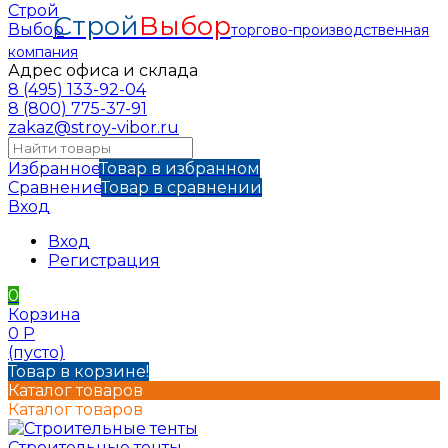
Строй
Выбор
торгово-производственная
компания
Адрес офиса и склада
8 (495) 133-92-04
8 (800) 775-37-91
zakaz@stroy-vibor.ru
Избранное
Товар в избранном
Сравнение
Товар в сравнении
Вход
Вход
Регистрация
0
Корзина
0
Р
(пусто)
Товар в корзине!
Каталог товаров
Каталог товаров
Строительные тенты