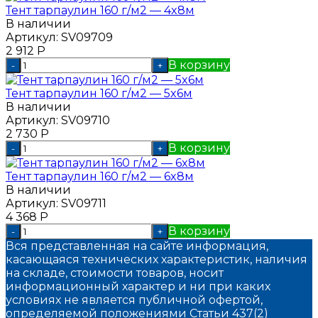
Тент тарпаулин 160 г/м2 — 4x8м
В наличии
Артикул:
SV09709
2 912
Р
В корзину
-
+
Тент тарпаулин 160 г/м2 — 5x6м
В наличии
Артикул:
SV09710
2 730
Р
В корзину
-
+
Тент тарпаулин 160 г/м2 — 6x8м
В наличии
Артикул:
SV09711
4 368
Р
В корзину
-
+
Вся представленная на сайте информация,
касающаяся технических характеристик, наличия
на складе, стоимости товаров, носит
информационный характер и ни при каких
условиях не является публичной офертой,
определяемой положениями Статьи 437(2)