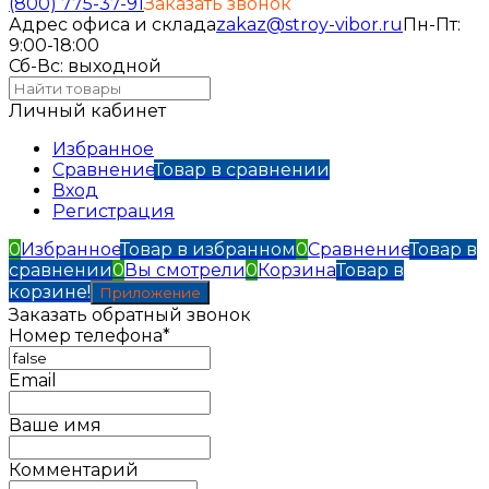
(800) 775-37-91
Заказать звонок
Адрес офиса и склада
zakaz@stroy-vibor.ru
Пн-Пт:
9:00-18:00
Сб-Вс: выходной
Личный кабинет
Избранное
Сравнение
Товар в сравнении
Вход
Регистрация
0
Избранное
Товар в избранном
0
Сравнение
Товар в
сравнении
0
Вы смотрели
0
Корзина
Товар в
корзине!
Приложение
Заказать обратный звонок
Номер телефона*
Email
Ваше имя
Комментарий