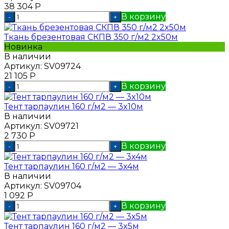
38 304
Р
В корзину
-
+
Ткань брезентовая СКПВ 350 г/м2 2x50м
Новинка
В наличии
Артикул:
SV09724
21 105
Р
В корзину
-
+
Тент тарпаулин 160 г/м2 — 3x10м
В наличии
Артикул:
SV09721
2 730
Р
В корзину
-
+
Тент тарпаулин 160 г/м2 — 3x4м
В наличии
Артикул:
SV09704
1 092
Р
В корзину
-
+
Тент тарпаулин 160 г/м2 — 3x5м