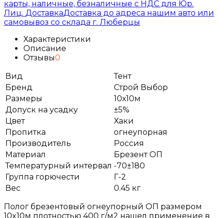
карты, наличные, безналичные с НДС для Юр.
Лиц.
Доставка
Доставка до адреса нашим авто или
самовывоз со склада г. Люберцы
Характеристики
Описание
Отзывы
0
Вид
Тент
Бренд
Строй Выбор
Размеры
10х10м
Допуск на усадку
±5%
Цвет
Хаки
Пропитка
огнеупорная
Производитель
Россия
Материал
Брезент ОП
Температурный интервал
-70±180
Группа горючести
Г-2
Вес
0.45 кг
Полог брезентовый огнеупорный ОП размером
10x10м плотностью 400 г/м2 нашел применение в