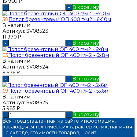
15 960
Р
В корзину
-
+
58
Полог брезентовый ОП 400 г/м2 - 6x10м
В наличии
Артикул:
SV08523
11 970
Р
В корзину
-
+
63
Полог брезентовый ОП 400 г/м2 - 6x8м
В наличии
Артикул:
SV08524
9 576
Р
В корзину
-
+
69
Полог брезентовый ОП 400 г/м2 - 5x6м
В наличии
Артикул:
SV08525
5 985
Р
В корзину
-
+
Вся представленная на сайте информация,
касающаяся технических характеристик, наличия
на складе, стоимости товаров, носит