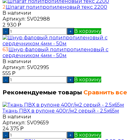
2
Шпагат полипропиленовый текс 2200
В наличии
Артикул:
SV02988
2 930
Р
В корзину
-
+
63
Шнур фаловый полипропиленовый с
сердечником 4мм - 50м
В наличии
Артикул:
SV02995
555
Р
В корзину
-
+
Рекомендуемые товары
Сравнить все
Ткань ПВХ в рулоне 400г/м2 серый - 2.5х65м
В наличии
Артикул:
SV09659
24 375
Р
В корзину
-
+