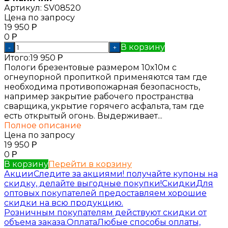
Артикул:
SV08520
Цена по запросу
19 950
Р
0
Р
В корзину
-
+
Итого:
19 950
Р
Пологи брезентовые размером 10x10м с
огнеупорной пропиткой применяются там где
необходима противопожарная безопасность,
например закрытие рабочего пространства
сварщика, укрытие горячего асфальта, там где
есть открытый огонь. Выдерживает...
Полное описание
Цена по запросу
19 950
Р
0
Р
В корзину
Перейти в корзину
Акции
Следите за акциями! получайте купоны на
скидку, делайте выгодные покупки!
Скидки
Для
оптовых покупателей предоставляем хорошие
скидки на всю продукцию.
Розничным покупателям действуют скидки от
объема заказа.
Оплата
Любые способы оплаты,