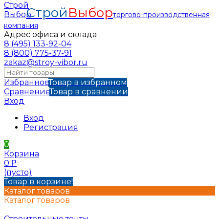
Строй
Выбор
торгово-производственная
компания
Адрес офиса и склада
8 (495) 133-92-04
8 (800) 775-37-91
zakaz@stroy-vibor.ru
Избранное
Товар в избранном
Сравнение
Товар в сравнении
Вход
Вход
Регистрация
0
Корзина
0
Р
(пусто)
Товар в корзине!
Каталог товаров
Каталог товаров
Строительные тенты