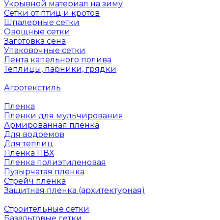
Укрывной материал на зиму
Сетки от птиц и кротов
Шпалерные сетки
Овощные сетки
Заготовка сена
Упаковочные сетки
Лента капельного полива
Теплицы, парники, грядки
Агротекстиль
Пленка
Пленки для мульчирования
Армированная пленка
Для водоемов
Для теплиц
Пленка ПВХ
Пленка полиэтиленовая
Пузырчатая пленка
Cтрейч пленка
Защитная пленка (архитектурная)
Строительные сетки
Базальтовые сетки