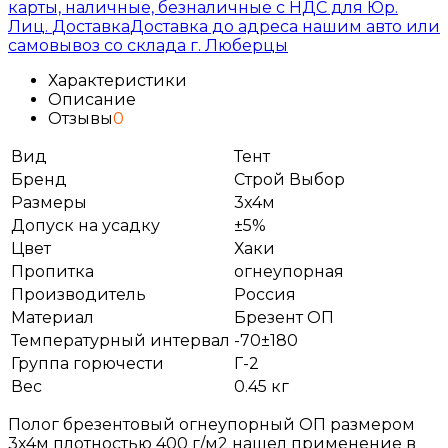
карты, наличные, безналичные с НДС для Юр.
Лиц.
Доставка
Доставка до адреса нашим авто или
самовывоз со склада г. Люберцы
Характеристики
Описание
Отзывы
0
Вид
Тент
Бренд
Строй Выбор
Размеры
3x4м
Допуск на усадку
±5%
Цвет
Хаки
Пропитка
огнеупорная
Производитель
Россия
Материал
Брезент ОП
Температурный интервал
-70±180
Группа горючести
Г-2
Вес
0.45 кг
Полог брезентовый огнеупорный ОП размером
3x4м плотностью 400 г/м2 нашел применение в