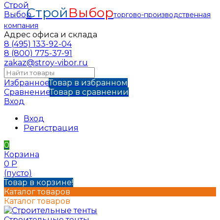
Строй
Выбор
торгово-производственная
компания
Адрес офиса и склада
8 (495) 133-92-04
8 (800) 775-37-91
zakaz@stroy-vibor.ru
Избранное
Товар в избранном
Сравнение
Товар в сравнении
Вход
Вход
Регистрация
0
Корзина
0
Р
(пусто)
Товар в корзине!
Каталог товаров
Каталог товаров
Строительные тенты