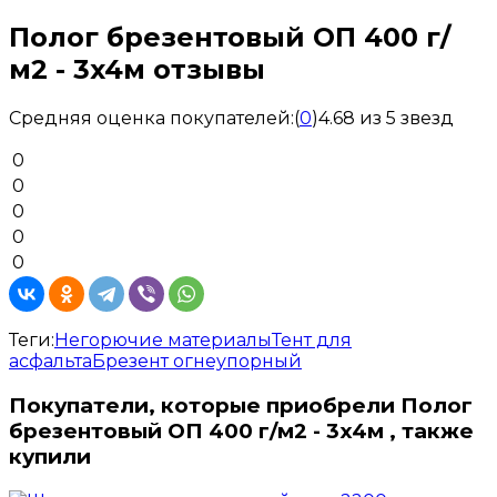
Полог брезентовый ОП 400 г/
м2 - 3x4м отзывы
Средняя оценка покупателей:
(
0
)
4.68 из 5 звезд
0
0
0
0
0
Теги:
Негорючие материалы
Тент для
асфальта
Брезент огнеупорный
Покупатели, которые приобрели Полог
брезентовый ОП 400 г/м2 - 3x4м , также
купили