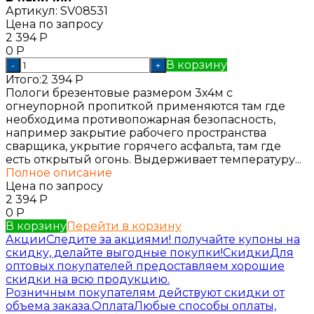
Артикул:
SV08531
Цена по запросу
2 394
Р
0
Р
В корзину
-
+
Итого:
2 394
Р
Пологи брезентовые размером 3x4м с
огнеупорной пропиткой применяются там где
необходима противопожарная безопасность,
например закрытие рабочего пространства
сварщика, укрытие горячего асфальта, там где
есть открытый огонь. Выдерживает температуру...
Полное описание
Цена по запросу
2 394
Р
0
Р
В корзину
Перейти в корзину
Акции
Следите за акциями! получайте купоны на
скидку, делайте выгодные покупки!
Скидки
Для
оптовых покупателей предоставляем хорошие
скидки на всю продукцию.
Розничным покупателям действуют скидки от
объема заказа.
Оплата
Любые способы оплаты,