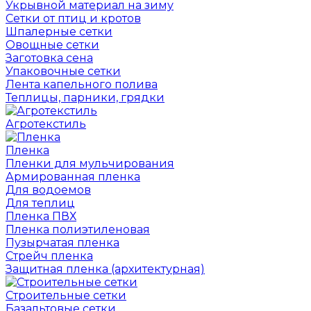
Укрывной материал на зиму
Сетки от птиц и кротов
Шпалерные сетки
Овощные сетки
Заготовка сена
Упаковочные сетки
Лента капельного полива
Теплицы, парники, грядки
Агротекстиль
Пленка
Пленки для мульчирования
Армированная пленка
Для водоемов
Для теплиц
Пленка ПВХ
Пленка полиэтиленовая
Пузырчатая пленка
Cтрейч пленка
Защитная пленка (архитектурная)
Строительные сетки
Базальтовые сетки