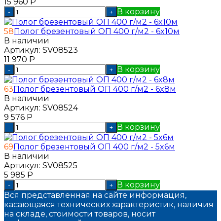
15 960
Р
В корзину
-
+
58
Полог брезентовый ОП 400 г/м2 - 6x10м
В наличии
Артикул:
SV08523
11 970
Р
В корзину
-
+
63
Полог брезентовый ОП 400 г/м2 - 6x8м
В наличии
Артикул:
SV08524
9 576
Р
В корзину
-
+
69
Полог брезентовый ОП 400 г/м2 - 5x6м
В наличии
Артикул:
SV08525
5 985
Р
В корзину
-
+
Вся представленная на сайте информация,
касающаяся технических характеристик, наличия
на складе, стоимости товаров, носит