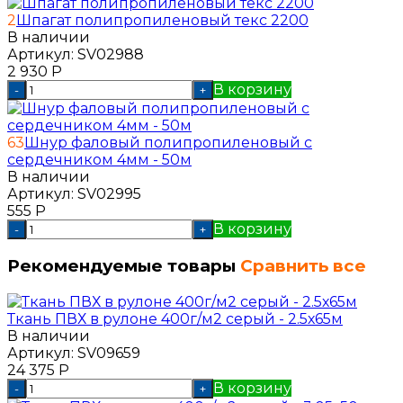
2
Шпагат полипропиленовый текс 2200
В наличии
Артикул:
SV02988
2 930
Р
В корзину
-
+
63
Шнур фаловый полипропиленовый с
сердечником 4мм - 50м
В наличии
Артикул:
SV02995
555
Р
В корзину
-
+
Рекомендуемые товары
Сравнить все
Ткань ПВХ в рулоне 400г/м2 серый - 2.5х65м
В наличии
Артикул:
SV09659
24 375
Р
В корзину
-
+