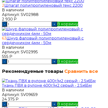
2
Шпагат полипропиленовый текс 2200
В наличии
Артикул:
SV02988
2 930
Р
В корзину
-
+
63
Шнур фаловый полипропиленовый с
сердечником 4мм - 50м
В наличии
Артикул:
SV02995
555
Р
В корзину
-
+
Рекомендуемые товары
Сравнить все
Ткань ПВХ в рулоне 400г/м2 серый - 2.5х65м
В наличии
Артикул:
SV09659
24 375
Р
В корзину
-
+