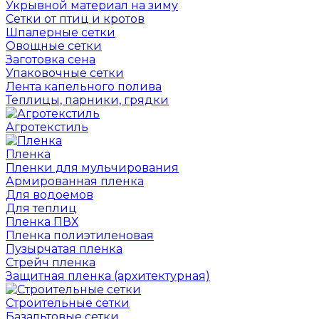
Укрывной материал на зиму
Сетки от птиц и кротов
Шпалерные сетки
Овощные сетки
Заготовка сена
Упаковочные сетки
Лента капельного полива
Теплицы, парники, грядки
Агротекстиль
Пленка
Пленки для мульчирования
Армированная пленка
Для водоемов
Для теплиц
Пленка ПВХ
Пленка полиэтиленовая
Пузырчатая пленка
Cтрейч пленка
Защитная пленка (архитектурная)
Строительные сетки
Базальтовые сетки