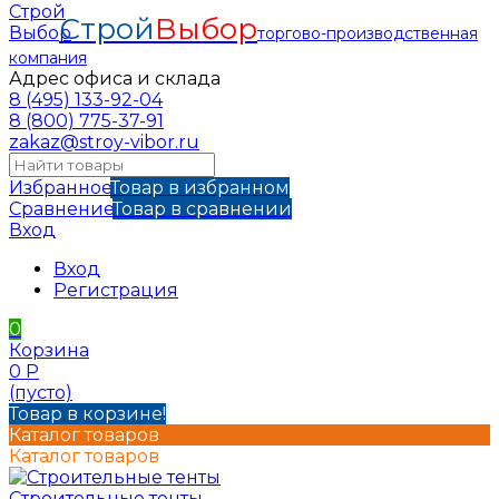
Строй
Выбор
торгово-производственная
компания
Адрес офиса и склада
8 (495) 133-92-04
8 (800) 775-37-91
zakaz@stroy-vibor.ru
Избранное
Товар в избранном
Сравнение
Товар в сравнении
Вход
Вход
Регистрация
0
Корзина
0
Р
(пусто)
Товар в корзине!
Каталог товаров
Каталог товаров
Строительные тенты