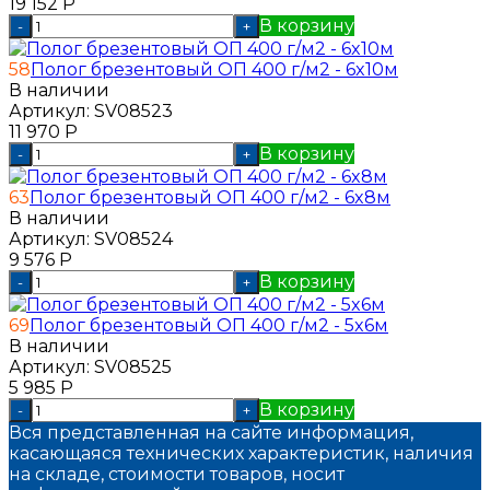
19 152
Р
В корзину
-
+
58
Полог брезентовый ОП 400 г/м2 - 6x10м
В наличии
Артикул:
SV08523
11 970
Р
В корзину
-
+
63
Полог брезентовый ОП 400 г/м2 - 6x8м
В наличии
Артикул:
SV08524
9 576
Р
В корзину
-
+
69
Полог брезентовый ОП 400 г/м2 - 5x6м
В наличии
Артикул:
SV08525
5 985
Р
В корзину
-
+
Вся представленная на сайте информация,
касающаяся технических характеристик, наличия
на складе, стоимости товаров, носит