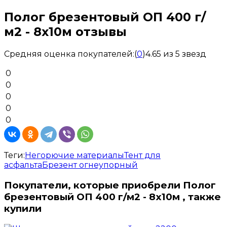
Полог брезентовый ОП 400 г/
м2 - 8x10м отзывы
Средняя оценка покупателей:
(
0
)
4.65 из 5 звезд
0
0
0
0
0
Теги:
Негорючие материалы
Тент для
асфальта
Брезент огнеупорный
Покупатели, которые приобрели Полог
брезентовый ОП 400 г/м2 - 8x10м , также
купили