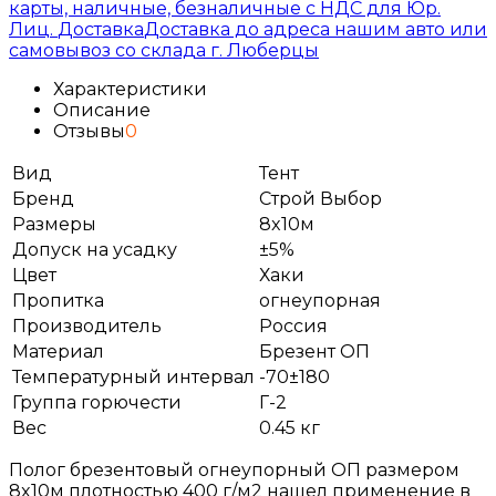
карты, наличные, безналичные с НДС для Юр.
Лиц.
Доставка
Доставка до адреса нашим авто или
самовывоз со склада г. Люберцы
Характеристики
Описание
Отзывы
0
Вид
Тент
Бренд
Строй Выбор
Размеры
8x10м
Допуск на усадку
±5%
Цвет
Хаки
Пропитка
огнеупорная
Производитель
Россия
Материал
Брезент ОП
Температурный интервал
-70±180
Группа горючести
Г-2
Вес
0.45 кг
Полог брезентовый огнеупорный ОП размером
8x10м плотностью 400 г/м2 нашел применение в