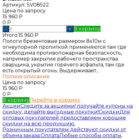
Артикул:
SV08522
Цена по запросу
15 960
Р
0
Р
В корзину
-
+
Итого:
15 960
Р
Пологи брезентовые размером 8x10м с
огнеупорной пропиткой применяются там где
необходима противопожарная безопасность,
например закрытие рабочего пространства
сварщика, укрытие горячего асфальта, там где
есть открытый огонь. Выдерживает...
Полное описание
Цена по запросу
15 960
Р
0
Р
В корзину
Перейти в корзину
Акции
Следите за акциями! получайте купоны на
скидку, делайте выгодные покупки!
Скидки
Для
оптовых покупателей предоставляем хорошие
скидки на всю продукцию.
Розничным покупателям действуют скидки от
объема заказа.
Оплата
Любые способы оплаты,