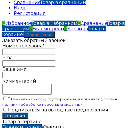
Сравнение
Товар в сравнении
Вход
Регистрация
0
Избранное
Товар в избранном
0
Сравнение
Товар в
сравнении
0
Вы смотрели
0
Корзина
Товар в
корзине!
Приложение
Заказать обратный звонок
Номер телефона*
Email
Ваше имя
Комментарий
*
Нажимая на кнопку подтверждения, я принимаю условия
политики обработки персональных данных
Подписаться на выгодные предложения
Товар в корзине!
Оформить заказ
×
Закрыть