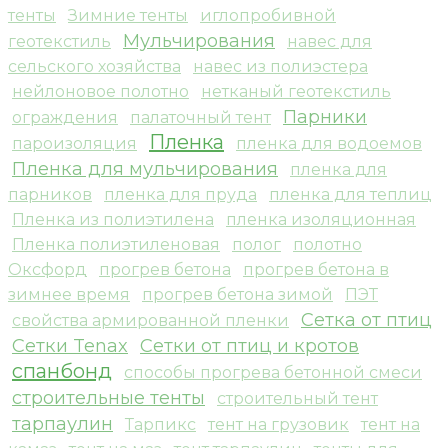
тенты
Зимние тенты
иглопробивной
Мульчирования
геотекстиль
навес для
сельского хозяйства
навес из полиэстера
нейлоновое полотно
нетканый геотекстиль
Парники
ограждения
палаточный тент
Пленка
пароизоляция
пленка для водоемов
Пленка для мульчирования
пленка для
парников
пленка для пруда
пленка для теплиц
Пленка из полиэтилена
пленка изоляционная
Пленка полиэтиленовая
полог
полотно
Оксфорд
прогрев бетона
прогрев бетона в
зимнее время
прогрев бетона зимой
ПЭТ
Сетка от птиц
свойства армированной пленки
Сетки Tenax
Сетки от птиц и кротов
спанбонд
способы прогрева бетонной смеси
строительные тенты
строительный тент
тарпаулин
Тарпикс
тент на грузовик
тент на