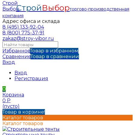
Строй
Выбор
торгово-производственная
компания
Адрес офиса и склада
8 (495) 133-92-04
8 (800) 775-37-91
zakaz@stroy-vibor.ru
Избранное
Товар в избранном
Сравнение
Товар в сравнении
Вход
Вход
Регистрация
0
Корзина
0
Р
(пусто)
Товар в корзине!
Каталог товаров
Каталог товаров
Строительные тенты