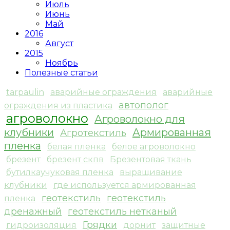
Июль
Июнь
Май
2016
Август
2015
Ноябрь
Полезные статьи
tarpaulin
аварийные ограждения
аварийные
автополог
ограждения из пластика
агроволокно
Агроволокно для
клубники
Армированная
Агротекстиль
пленка
белая пленка
белое агроволокно
брезент
брезент скпв
Брезентовая ткань
бутилкаучуковая пленка
выращивание
клубники
где используется армированная
геотекстиль
геотекстиль
пленка
дренажный
геотекстиль нетканый
Грядки
гидроизоляция
дорнит
защитные