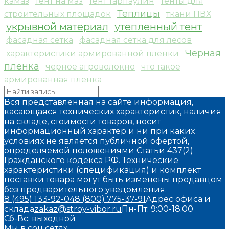
камаз
тент на маз
тент тарпаулин
тенты для
Теплицы
строительных площадок
ткани ПВХ
укрывной материал
утепленный тент
фасадная сетка
фасадная сетка для лесов
Черная
характеристики армированной пленки
пленка
черное агроволокно
что такое
армированная пленка
Вся представленная на сайте информация,
касающаяся технических характеристик, наличия
на складе, стоимости товаров, носит
информационный характер и ни при каких
условиях не является публичной офертой,
определяемой положениями Статьи 437(2)
Гражданского кодекса РФ. Технические
характеристики (спецификация) и комплект
поставки товара могут быть изменены продавцом
без предварительного уведомления.
8 (495) 133-92-04
8 (800) 775-37-91
Адрес офиса и
склада
zakaz@stroy-vibor.ru
Пн-Пт: 9:00-18:00
Сб-Вс: выходной
Мы в соц.сетях