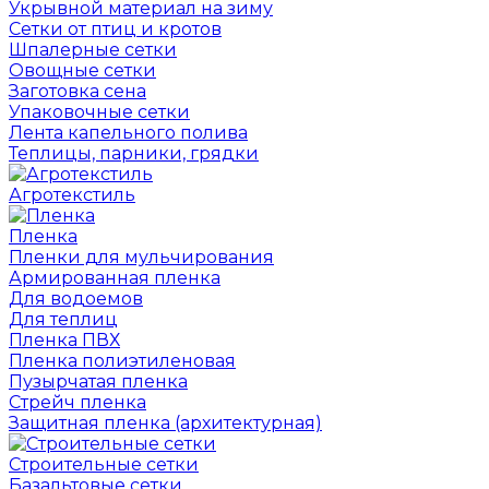
Укрывной материал на зиму
Сетки от птиц и кротов
Шпалерные сетки
Овощные сетки
Заготовка сена
Упаковочные сетки
Лента капельного полива
Теплицы, парники, грядки
Агротекстиль
Пленка
Пленки для мульчирования
Армированная пленка
Для водоемов
Для теплиц
Пленка ПВХ
Пленка полиэтиленовая
Пузырчатая пленка
Cтрейч пленка
Защитная пленка (архитектурная)
Строительные сетки
Базальтовые сетки