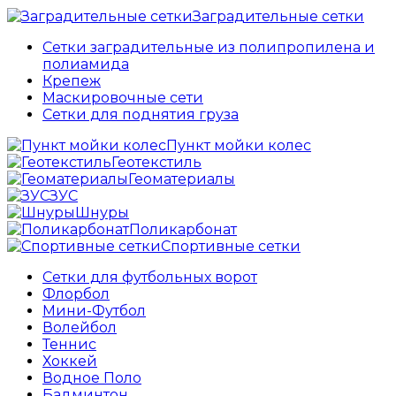
Заградительные сетки
Сетки заградительные из полипропилена и
полиамида
Крепеж
Маскировочные сети
Сетки для поднятия груза
Пункт мойки колес
Геотекстиль
Геоматериалы
ЗУС
Шнуры
Поликарбонат
Спортивные сетки
Сетки для футбольных ворот
Флорбол
Мини-Футбол
Волейбол
Теннис
Хоккей
Водное Поло
Бадминтон