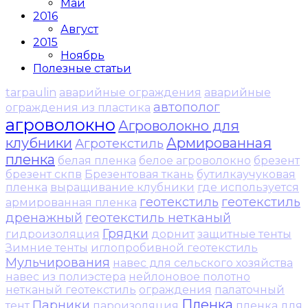
Май
2016
Август
2015
Ноябрь
Полезные статьи
tarpaulin
аварийные ограждения
аварийные
автополог
ограждения из пластика
агроволокно
Агроволокно для
клубники
Армированная
Агротекстиль
пленка
белая пленка
белое агроволокно
брезент
брезент скпв
Брезентовая ткань
бутилкаучуковая
пленка
выращивание клубники
где используется
геотекстиль
геотекстиль
армированная пленка
дренажный
геотекстиль нетканый
Грядки
гидроизоляция
дорнит
защитные тенты
Зимние тенты
иглопробивной геотекстиль
Мульчирования
навес для сельского хозяйства
навес из полиэстера
нейлоновое полотно
нетканый геотекстиль
ограждения
палаточный
Пленка
Парники
тент
пароизоляция
пленка для