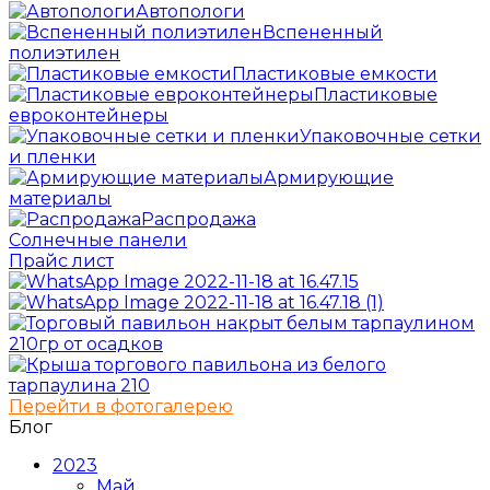
Автопологи
Вспененный
полиэтилен
Пластиковые емкости
Пластиковые
евроконтейнеры
Упаковочные сетки
и пленки
Армирующие
материалы
Распродажа
Солнечные панели
Прайс лист
Перейти в фотогалерею
Блог
2023
Май