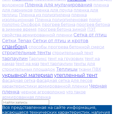
Пленка для мульчирования
водоемов
пленка
для парников
пленка для пруда
пленка для
теплиц
Пленка из полиэтилена
пленка
изоляционная
Пленка полиэтиленовая
полог
полотно Оксфорд
прогрев бетона
прогрев бетона
в зимнее время
прогрев бетона зимой
ПЭТ
Сетка от птиц
свойства армированной пленки
Сетки Tenax
Сетки от птиц и кротов
спанбонд
способы прогрева бетонной смеси
строительные тенты
строительный тент
тарпаулин
Тарпикс
тент на грузовик
тент на
камаз
тент на маз
тент тарпаулин
тенты для
Теплицы
строительных площадок
ткани ПВХ
укрывной материал
утепленный тент
фасадная сетка
фасадная сетка для лесов
Черная
характеристики армированной пленки
пленка
черное агроволокно
что такое
армированная пленка
Вся представленная на сайте информация,
касающаяся технических характеристик, наличия