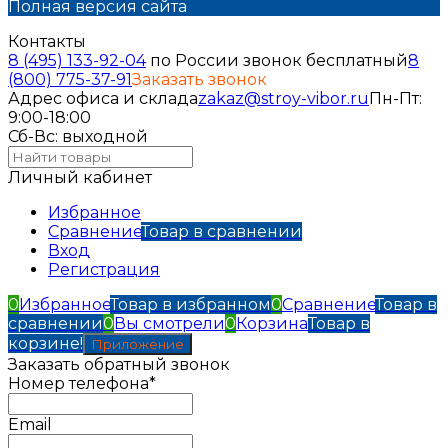
Полная версия сайта
Контакты
8 (495) 133-92-04
по России звонок бесплатный
8
(800) 775-37-91
Заказать звонок
Адрес офиса и склада
zakaz@stroy-vibor.ru
Пн-Пт:
9:00-18:00
Сб-Вс: выходной
Личный кабинет
Избранное
Сравнение
Товар в сравнении
Вход
Регистрация
0
Избранное
Товар в избранном
0
Сравнение
Товар в
сравнении
0
Вы смотрели
0
Корзина
Товар в
корзине!
Приложение
Заказать обратный звонок
Номер телефона*
Email