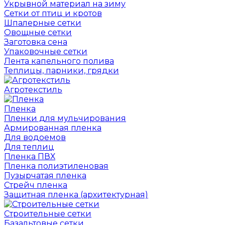
Укрывной материал на зиму
Сетки от птиц и кротов
Шпалерные сетки
Овощные сетки
Заготовка сена
Упаковочные сетки
Лента капельного полива
Теплицы, парники, грядки
Агротекстиль
Пленка
Пленки для мульчирования
Армированная пленка
Для водоемов
Для теплиц
Пленка ПВХ
Пленка полиэтиленовая
Пузырчатая пленка
Cтрейч пленка
Защитная пленка (архитектурная)
Строительные сетки
Базальтовые сетки