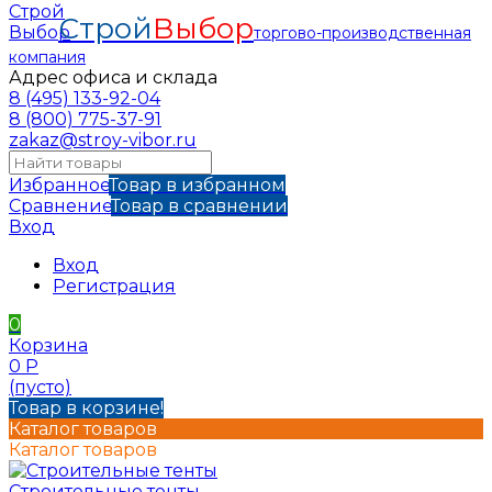
Строй
Выбор
торгово-производственная
компания
Адрес офиса и склада
8 (495) 133-92-04
8 (800) 775-37-91
zakaz@stroy-vibor.ru
Избранное
Товар в избранном
Сравнение
Товар в сравнении
Вход
Вход
Регистрация
0
Корзина
0
Р
(пусто)
Товар в корзине!
Каталог товаров
Каталог товаров
Строительные тенты