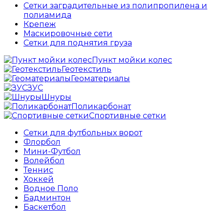
Сетки заградительные из полипропилена и
полиамида
Крепеж
Маскировочные сети
Сетки для поднятия груза
Пункт мойки колес
Геотекстиль
Геоматериалы
ЗУС
Шнуры
Поликарбонат
Спортивные сетки
Сетки для футбольных ворот
Флорбол
Мини-Футбол
Волейбол
Теннис
Хоккей
Водное Поло
Бадминтон
Баскетбол