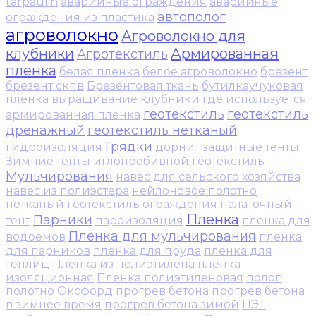
tarpaulin
аварийные ограждения
аварийные
автополог
ограждения из пластика
агроволокно
Агроволокно для
клубники
Армированная
Агротекстиль
пленка
белая пленка
белое агроволокно
брезент
брезент скпв
Брезентовая ткань
бутилкаучуковая
пленка
выращивание клубники
где используется
геотекстиль
геотекстиль
армированная пленка
дренажный
геотекстиль нетканый
Грядки
гидроизоляция
дорнит
защитные тенты
Зимние тенты
иглопробивной геотекстиль
Мульчирования
навес для сельского хозяйства
навес из полиэстера
нейлоновое полотно
нетканый геотекстиль
ограждения
палаточный
Пленка
Парники
тент
пароизоляция
пленка для
Пленка для мульчирования
водоемов
пленка
для парников
пленка для пруда
пленка для
теплиц
Пленка из полиэтилена
пленка
изоляционная
Пленка полиэтиленовая
полог
полотно Оксфорд
прогрев бетона
прогрев бетона
в зимнее время
прогрев бетона зимой
ПЭТ