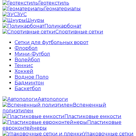
Геотекстиль
Геоматериалы
ЗУС
Шнуры
Поликарбонат
Спортивные сетки
Сетки для футбольных ворот
Флорбол
Мини-Футбол
Волейбол
Теннис
Хоккей
Водное Поло
Бадминтон
Баскетбол
Автопологи
Вспененный
полиэтилен
Пластиковые емкости
Пластиковые
евроконтейнеры
Упаковочные сетки