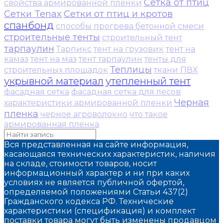
Сетка от птиц
свойства армированной пленки
Сетки Tenax
Сетки от птиц и кротов
спанбонд
способы прогрева бетонной смеси
строительные тенты
строительный тент
тарпаулин
Тарпикс
тент на грузовик
тент на
камаз
тент на маз
тент тарпаулин
тенты для
Теплицы
строительных площадок
ткани ПВХ
укрывной материал
утепленный тент
фасадная сетка
фасадная сетка для лесов
Черная
характеристики армированной пленки
пленка
черное агроволокно
что такое
армированная пленка
Вся представленная на сайте информация,
касающаяся технических характеристик, наличия
на складе, стоимости товаров, носит
информационный характер и ни при каких
условиях не является публичной офертой,
определяемой положениями Статьи 437(2)
Гражданского кодекса РФ. Технические
характеристики (спецификация) и комплект
поставки товара могут быть изменены продавцом