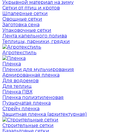
Укрывной материал на зиму
Сетки от птиц и кротов
Шпалерные сетки
Овощные сетки
Заготовка сена
Упаковочные сетки
Лента капельного полива
Теплицы, парники, грядки
Агротекстиль
Пленка
Пленки для мульчирования
Армированная пленка
Для водоемов
Для теплиц
Пленка ПВХ
Пленка полиэтиленовая
Пузырчатая пленка
Cтрейч пленка
Защитная пленка (архитектурная)
Строительные сетки
Базальтовые сетки