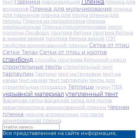
Пленка
Парники
тент
пароизоляция
пленка для
Пленка для мульчирования
водоемов
пленка
для парников
пленка для пруда
пленка для
теплиц
Пленка из полиэтилена
пленка
изоляционная
Пленка полиэтиленовая
полог
полотно Оксфорд
прогрев бетона
прогрев бетона
в зимнее время
прогрев бетона зимой
ПЭТ
Сетка от птиц
свойства армированной пленки
Сетки Tenax
Сетки от птиц и кротов
спанбонд
способы прогрева бетонной смеси
строительные тенты
строительный тент
тарпаулин
Тарпикс
тент на грузовик
тент на
камаз
тент на маз
тент тарпаулин
тенты для
Теплицы
строительных площадок
ткани ПВХ
укрывной материал
утепленный тент
фасадная сетка
фасадная сетка для лесов
Черная
характеристики армированной пленки
пленка
черное агроволокно
что такое
армированная пленка
Вся представленная на сайте информация,