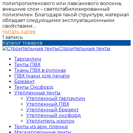
полипропиленового или лавсанового волокна,
внешние слои – светостабилизированный
полиэтилен. Благодаря такой структуре, материал
обладает следующими эксплуатационными
свойствами:...
Читать далее
1 запись
Каталог товаров
Строительные тенты
Тарпаулин
Тенты ПВХ
Ткань ПВХ в рулонах
ПВХ ткани для печати
Брезент
Тенты Оксфорд
Утепленные тенты
Утепленный тарпаулин
Утепленный ПВХ
Утепленный брезент
Утепленный оксфорд
Утеплитель изолон
Тенты из арм. пленки
Маскировочные тенты