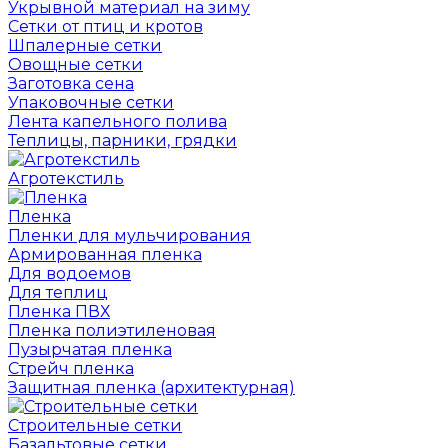
Укрывной материал на зиму
Сетки от птиц и кротов
Шпалерные сетки
Овощные сетки
Заготовка сена
Упаковочные сетки
Лента капельного полива
Теплицы, парники, грядки
Агротекстиль
Пленка
Пленки для мульчирования
Армированная пленка
Для водоемов
Для теплиц
Пленка ПВХ
Пленка полиэтиленовая
Пузырчатая пленка
Cтрейч пленка
Защитная пленка (архитектурная)
Строительные сетки
Базальтовые сетки