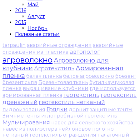
Май
2016
Август
2015
Ноябрь
Полезные статьи
tarpaulin
аварийные ограждения
аварийные
автополог
ограждения из пластика
агроволокно
Агроволокно для
клубники
Армированная
Агротекстиль
пленка
белая пленка
белое агроволокно
брезент
брезент скпв
Брезентовая ткань
бутилкаучуковая
пленка
выращивание клубники
где используется
геотекстиль
геотекстиль
армированная пленка
дренажный
геотекстиль нетканый
Грядки
гидроизоляция
дорнит
защитные тенты
Зимние тенты
иглопробивной геотекстиль
Мульчирования
навес для сельского хозяйства
навес из полиэстера
нейлоновое полотно
нетканый геотекстиль
ограждения
палаточный