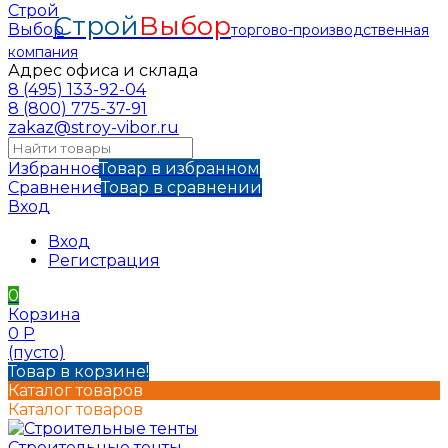
Строй
Выбор
торгово-производственная
компания
Адрес офиса и склада
8 (495) 133-92-04
8 (800) 775-37-91
zakaz@stroy-vibor.ru
Избранное
Товар в избранном
Сравнение
Товар в сравнении
Вход
Вход
Регистрация
0
Корзина
0
Р
(пусто)
Товар в корзине!
Каталог товаров
Каталог товаров
Строительные тенты