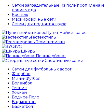
Сетки заградительные из полипропилена и
полиамида
Крепеж
Маскировочные сети
Сетки для поднятия груза
Пункт мойки колес
Геотекстиль
Геоматериалы
ЗУС
Шнуры
Поликарбонат
Спортивные сетки
Сетки для футбольных ворот
Флорбол
Мини-Футбол
Волейбол
Теннис
Хоккей
Водное Поло
Бадминтон
Баскетбол