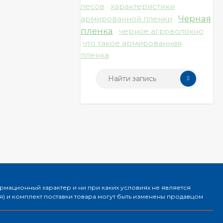
лесов
характеристики
Черная
армированной пленки
пленка
черное агроволокно
что такое армированная
пленка
ормационный характер и ни при каких условиях не является
) и комплект поставки товара могут быть изменены продавцом