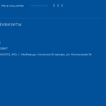
Мы в соц.сетях
РЕКВИЗИТЫ
8
05597
 140072, МО, г. Люберцы, поселок Егорово, ул. Колхозная 1А