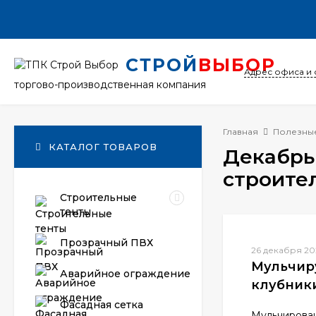
СТРОЙ
ВЫБОР
Адрес офиса и 
торгово-производственная компания
Главная
Полезные
КАТАЛОГ ТОВАРОВ
Декабрь 2022 — Информационные статьи по
строите
Строительные
тенты
Прозрачный ПВХ
26 декабря 20
Мульчир
Аварийное ограждение
клубник
Фасадная сетка
Мульчирован