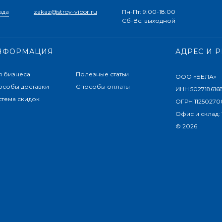
ада
zakaz@stroy-vibor.ru
Пн-Пт: 9:00-18:00
Сб-Вс: выходной
НФОРМАЦИЯ
АДРЕС И 
я бизнеса
Полезные статьи
ООО «БЕЛА»
особы доставки
Способы оплаты
ИНН 502718616
стема скидок
ОГРН 11250270
Офис и склад:
© 2026