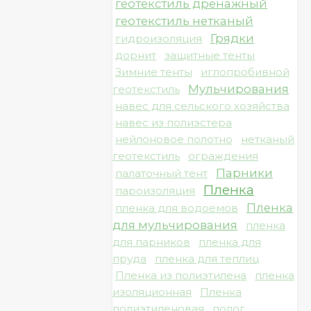
геотекстиль дренажный
геотекстиль нетканый
Грядки
гидроизоляция
дорнит
защитные тенты
Зимние тенты
иглопробивной
Мульчирования
геотекстиль
навес для сельского хозяйства
навес из полиэстера
нейлоновое полотно
нетканый
геотекстиль
ограждения
Парники
палаточный тент
Пленка
пароизоляция
Пленка
пленка для водоемов
для мульчирования
пленка
для парников
пленка для
пруда
пленка для теплиц
Пленка из полиэтилена
пленка
изоляционная
Пленка
полиэтиленовая
полог