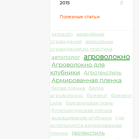
2015
Полезные статьи
tarpaulin
аварийные
ограждения
аварийные
ограждения из пластика
агроволокно
автополог
Агроволокно для
клубники
Агротекстиль
Армированная пленка
белая пленка
белое
агроволокно
брезент
брезент
скпв
Брезентовая ткань
бутилкаучуковая пленка
выращивание клубники
где
используется армированная
геотекстиль
пленка