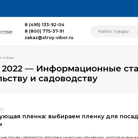
8 (495) 133-92-04
8 (800) 775-37-91
склада
zakaz@stroy-vibor.ru
 статьи
льству и садоводству
22
ующая пленка: выбираем пленку для поса
и
ие почвы является агротехническим приёмом, используемым