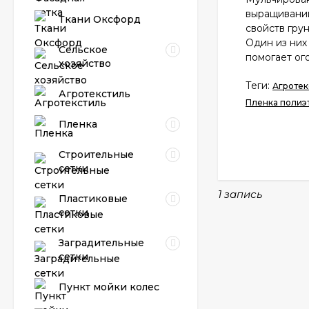
выращивании
Ткани Оксфорд
свойств гру
Один из них
Сельское
помогает ог
хозяйство
Теги:
Агротек
Агротекстиль
Пленка полиэ
Пленка
Строительные
сетки
1 запись
Пластиковые
сетки
Заградительные
сетки
Пункт мойки колес