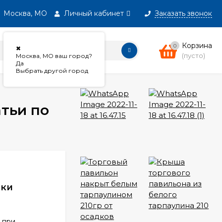
Москва, МО
Личный кабинет
Заказать звонок
Корзина
0
✖
(пусто)
Москва, МО ваш город?
Да
Выбрать другой город
дки
 при