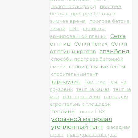
полотно Оксфорд
прогрев
бетона
прогрев бетона в
зимнее время
прогрев бетона
зимой
ПЭТ
свойства
Сетка
армированной пленки
от птиц
Сетки Tenax
Сетки
спанбонд
от птиц и кротов
способы прогрева бетонной
строительные тенты
смеси
строительный тент
тарпаулин
Тарпикс
тент на
грузовик
тент на камаз
тент на
маз
тент тарпаулин
тенты для
строительных площадок
Теплицы
ткани ПВХ
укрывной материал
утепленный тент
фасадная
сетка
фасадная сетка для