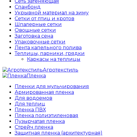
Сеть затеняющая
Спанбонд
Укрывной материал на зиму
Сетки от птиц и кротов
Шпалерные сетки
Овощные сетки
Заготовка сена
Упаковочные сетки
Лента капельного полива
Теплицы, парники, грядки
Каркасы на теплицы
Агротекстиль
Пленка
Пленки для мульчирования
Армированная пленка
Для водоемов
Для теплиц
Пленка ПВХ
Пленка полиэтиленовая
Пузырчатая пленка
Cтрейч пленка
Защитная пленка (архитектурная)