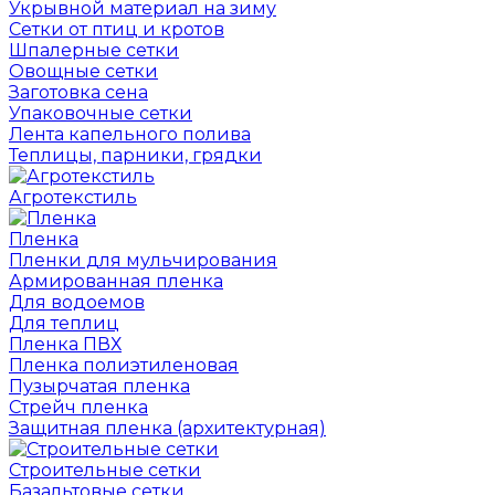
Укрывной материал на зиму
Сетки от птиц и кротов
Шпалерные сетки
Овощные сетки
Заготовка сена
Упаковочные сетки
Лента капельного полива
Теплицы, парники, грядки
Агротекстиль
Пленка
Пленки для мульчирования
Армированная пленка
Для водоемов
Для теплиц
Пленка ПВХ
Пленка полиэтиленовая
Пузырчатая пленка
Cтрейч пленка
Защитная пленка (архитектурная)
Строительные сетки
Базальтовые сетки