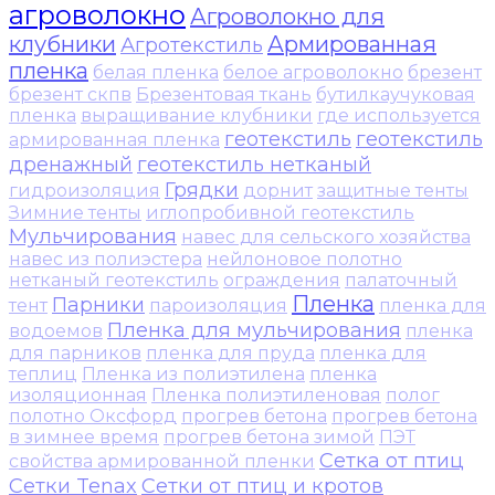
агроволокно
Агроволокно для
клубники
Армированная
Агротекстиль
пленка
белая пленка
белое агроволокно
брезент
брезент скпв
Брезентовая ткань
бутилкаучуковая
пленка
выращивание клубники
где используется
геотекстиль
геотекстиль
армированная пленка
дренажный
геотекстиль нетканый
Грядки
гидроизоляция
дорнит
защитные тенты
Зимние тенты
иглопробивной геотекстиль
Мульчирования
навес для сельского хозяйства
навес из полиэстера
нейлоновое полотно
нетканый геотекстиль
ограждения
палаточный
Пленка
Парники
тент
пароизоляция
пленка для
Пленка для мульчирования
водоемов
пленка
для парников
пленка для пруда
пленка для
теплиц
Пленка из полиэтилена
пленка
изоляционная
Пленка полиэтиленовая
полог
полотно Оксфорд
прогрев бетона
прогрев бетона
в зимнее время
прогрев бетона зимой
ПЭТ
Сетка от птиц
свойства армированной пленки
Сетки Tenax
Сетки от птиц и кротов