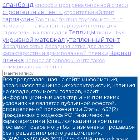
спанбонд
способы прогрева бетонной смеси
строительные тенты
строительный тент
тарпаулин
Тарпикс
тент на грузовик
тент на
камаз
тент на маз
тент тарпаулин
тенты для
Теплицы
строительных площадок
ткани ПВХ
укрывной материал
утепленный тент
фасадная сетка
фасадная сетка для лесов
Черная
характеристики армированной пленки
пленка
черное агроволокно
что такое
армированная пленка
Вся представленная на сайте информация,
касающаяся технических характеристик, наличия
на складе, стоимости товаров, носит
информационный характер и ни при каких
условиях не является публичной офертой,
определяемой положениями Статьи 437(2)
Гражданского кодекса РФ. Технические
характеристики (спецификация) и комплект
поставки товара могут быть изменены продавцом
без предварительного уведомления.
8 (495) 133-92-04
8 (800) 775-37-91
Адрес офиса и