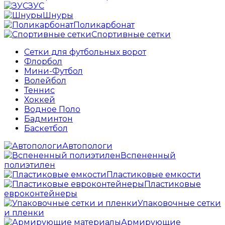
ЗУС
Шнуры
Поликарбонат
Спортивные сетки
Сетки для футбольных ворот
Флорбол
Мини-Футбол
Волейбол
Теннис
Хоккей
Водное Поло
Бадминтон
Баскетбол
Автопологи
Вспененный
полиэтилен
Пластиковые емкости
Пластиковые
евроконтейнеры
Упаковочные сетки
и пленки
Армирующие