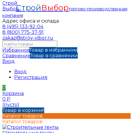
Строй
Выбор
торгово-производственная
компания
Адрес офиса и склада
8 (495) 133-92-04
8 (800) 775-37-91
zakaz@stroy-vibor.ru
Избранное
Товар в избранном
Сравнение
Товар в сравнении
Вход
Вход
Регистрация
0
Корзина
0
Р
(пусто)
Товар в корзине!
Каталог товаров
Каталог товаров
Строительные тенты