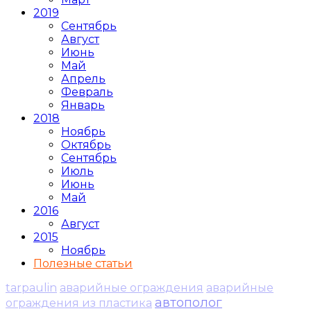
2019
Сентябрь
Август
Июнь
Май
Апрель
Февраль
Январь
2018
Ноябрь
Октябрь
Сентябрь
Июль
Июнь
Май
2016
Август
2015
Ноябрь
Полезные статьи
tarpaulin
аварийные ограждения
аварийные
автополог
ограждения из пластика